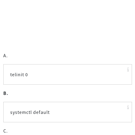
A.
telinit 0
B.
systemctl default
C.