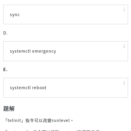
sync
D.
systemctl emergency
E.
systemctl reboot
題解
「telinit」指令可以改變runlevel。