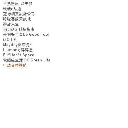
半熟態度-歐美加
軟硬e點通
冠均網頁設計公司
哈啦客談天說地
迴旋人生
TechXG 科技指南
是個好工具Be Good Tool
iZO手札
Mayday麥帶先生
Liumang 碎碎念
FuYUan's Space
電腦綠生活 PC Green Life
申請交換連結