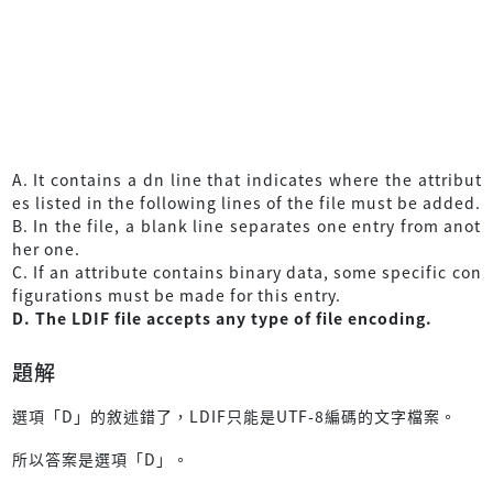
A. It contains a dn line that indicates where the attribut
es listed in the following lines of the file must be added.
B. In the file, a blank line separates one entry from anot
her one.
C. If an attribute contains binary data, some specific con
figurations must be made for this entry.
D. The LDIF file accepts any type of file encoding.
題解
選項「D」的敘述錯了，LDIF只能是UTF-8編碼的文字檔案。
所以答案是選項「D」。