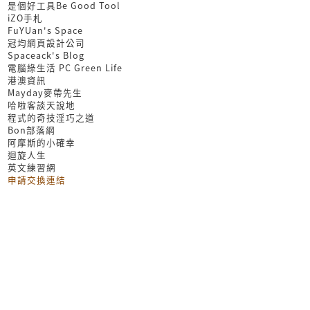
是個好工具Be Good Tool
iZO手札
FuYUan's Space
冠均網頁設計公司
Spaceack's Blog
電腦綠生活 PC Green Life
港澳資訊
Mayday麥帶先生
哈啦客談天說地
程式的奇技淫巧之道
Bon部落網
阿摩斯的小確幸
迴旋人生
英文練習網
申請交換連結