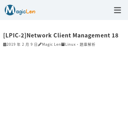
[LPIC-2]Network Client Management 18
2019 年 2 月 9 日
Magic Len
Linux
、
題庫解析