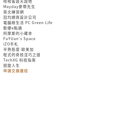
哈啦客談天說地
Mayday麥帶先生
英文練習網
冠均網頁設計公司
電腦綠生活 PC Green Life
軟硬e點通
阿摩斯的小確幸
FuYUan's Space
iZO手札
半熟態度-歐美加
程式的奇技淫巧之道
TechXG 科技指南
迴旋人生
申請交換連結