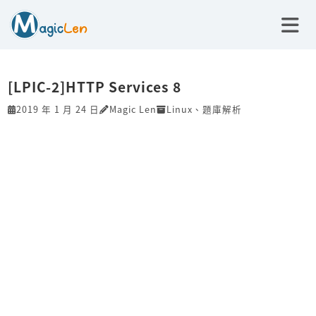
[LPIC-2]HTTP Services 8
2019 年 1 月 24 日
Magic Len
Linux
、
題庫解析