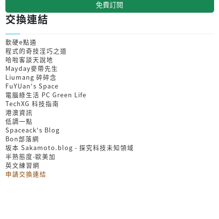
免費訂閱
交換連結
軟硬e點通
程式的奇技淫巧之道
哈啦客談天說地
Mayday麥帶先生
Liumang 碎碎念
FuYUan's Space
電腦綠生活 PC Green Life
TechXG 科技指南
港澳資訊
低調一點
Spaceack's Blog
Bon部落網
坂本 Sakamoto.blog - 探究科技未知領域
半熟態度-歐美加
英文練習網
申請交換連結