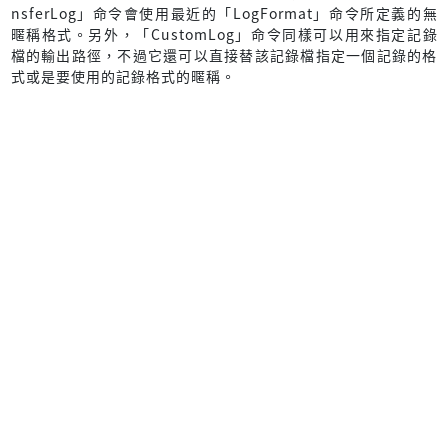
nsferLog」命令會使用最近的「LogFormat」命令所定義的無
暱稱格式。另外，「CustomLog」命令同樣可以用來指定記錄
檔的輸出路徑，不過它還可以直接替該記錄檔指定一個記錄的格
式或是要使用的記錄格式的暱稱。