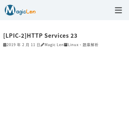
[LPIC-2]HTTP Services 23
2019 年 2 月 11 日
Magic Len
Linux
、
題庫解析