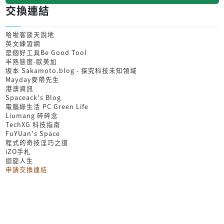
交換連結
哈啦客談天說地
英文練習網
是個好工具Be Good Tool
半熟態度-歐美加
坂本 Sakamoto.blog - 探究科技未知領域
Mayday麥帶先生
港澳資訊
Spaceack's Blog
電腦綠生活 PC Green Life
Liumang 碎碎念
TechXG 科技指南
FuYUan's Space
程式的奇技淫巧之道
iZO手札
迴旋人生
申請交換連結