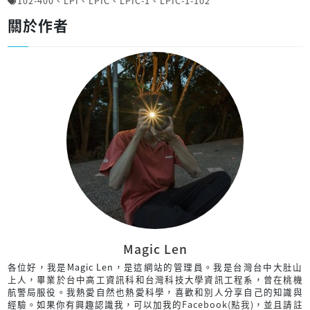
102-400
、
LPI
、
LPIC
、
LPIC-1
、
LPIC-1-102
關於作者
Magic Len
各位好，我是Magic Len，是這網站的管理員。我是台灣台中大肚山
上人，畢業於台中高工資訊科和台灣科技大學資訊工程系，曾在桃機
航警局服役。我熱愛自然也熱愛科學，喜歡和別人分享自己的知識與
經驗。如果你有興趣認識我，可以加我的
Facebook(點我)
，並且請註