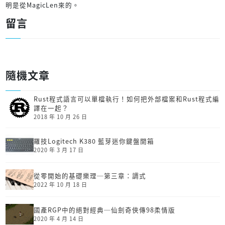
明是從MagicLen來的。
留言
隨機文章
Rust程式語言可以單檔執行！如何把外部檔案和Rust程式編
譯在一起？
2018 年 10 月 26 日
羅技Logitech K380 藍芽迷你鍵盤開箱
2020 年 3 月 17 日
從零開始的基礎樂理─第三章：調式
2022 年 10 月 18 日
國產RGP中的絕對經典─仙劍奇俠傳98柔情版
2020 年 4 月 14 日