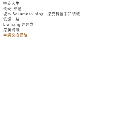
迴旋人生
軟硬e點通
坂本 Sakamoto.blog - 探究科技未知領域
低調一點
Liumang 碎碎念
港澳資訊
申請交換連結