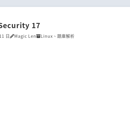
Security 17
11 日
Magic Len
Linux
、
題庫解析