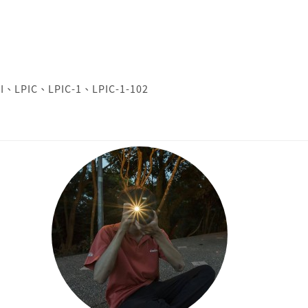
I
、
LPIC
、
LPIC-1
、
LPIC-1-102