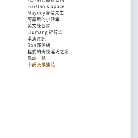
FuYUan's Space
Mayday麥帶先生
阿摩斯的小確幸
英文練習網
Liumang 碎碎念
港澳資訊
Bon部落網
程式的奇技淫巧之道
低調一點
申請交換連結