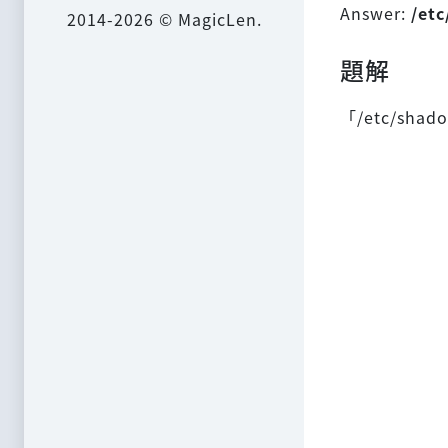
Answer:
/et
2014-2026 © MagicLen.
題解
「/etc/s