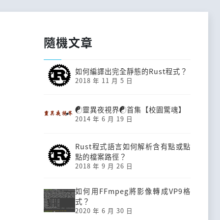
隨機文章
如何編譯出完全靜態的Rust程式？
2018 年 11 月 5 日
☯靈異夜視界☯首集【校園驚魂】
2014 年 6 月 19 日
Rust程式語言如何解析含有點或點
點的檔案路徑？
2018 年 9 月 26 日
如何用FFmpeg將影像轉成VP9格
式？
2020 年 6 月 30 日