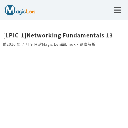
[LPIC-1]Networking Fundamentals 13
2016 年 7 月 9 日
Magic Len
Linux
、
題庫解析