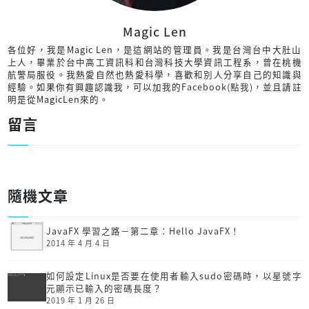
Magic Len
各位好，我是Magic Len，是這網站的管理員。我是台灣台中大肚山
上人，畢業於台中高工資訊科和台灣科技大學資訊工程系，曾在桃機
航警局服役。我熱愛自然也熱愛科學，喜歡和別人分享自己的知識與
經驗。如果你有興趣認識我，可以加我的
Facebook(點我)
，並且請註
明是從MagicLen來的。
留言
隨機文章
JavaFX 學習之路－第二章：Hello JavaFX！
2014 年 4 月 4 日
如何設定Linux是否要在使用者輸入sudo密碼時，以星號字
元顯示已輸入的密碼長度？
2019 年 1 月 26 日