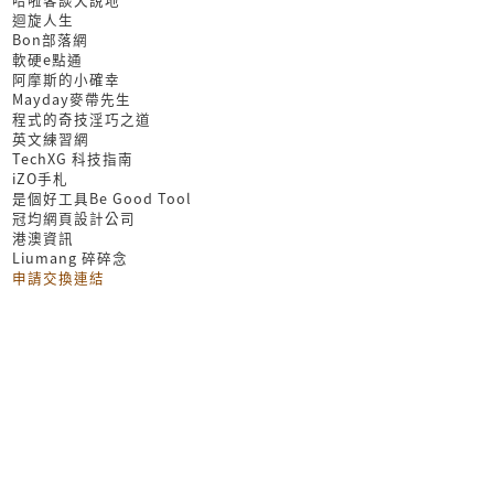
迴旋人生
Bon部落網
軟硬e點通
阿摩斯的小確幸
Mayday麥帶先生
程式的奇技淫巧之道
英文練習網
TechXG 科技指南
iZO手札
是個好工具Be Good Tool
冠均網頁設計公司
港澳資訊
Liumang 碎碎念
申請交換連結