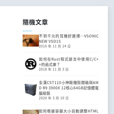
隨機文章
不到千元的耳機好選擇─VSONIC
NEW VSD1S
2016 年 11 月 24 日
如何在Rust程式語言中使用C/C+
+的函式庫？
2018 年 11 月 3 日
全漢CST110小神殿機殼開箱與AM
D R9 3900X 12核心64GB記憶體電
腦組裝
2020 年 3 月 10 日
如何根據容器大小自動調整HTML