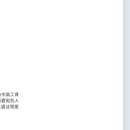
台中高工資
喜歡和別人
且請註明是