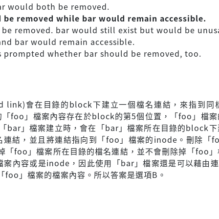
ar would both be removed.
d be removed while bar would remain accessible.
 be removed. bar would still exist but would be unus
and bar would remain accessible.
is prompted whether bar should be removed, too.
rd link)會在目錄的block下建立一個檔名連結，來指到同樣
「foo」檔案內容存在於block的第5個位置，「foo」檔
ink)「bar」檔案建立時，會在「bar」檔案所在目錄的block
名連結，並且將連結指向到「foo」檔案的inode。刪除「f
掉「foo」檔案所在目錄的檔名連結，並不會刪除掉「foo
的檔案內容或是inode，因此使用「bar」檔案還是可以藉由連結
「foo」檔案的檔案內容。所以答案是選項B。