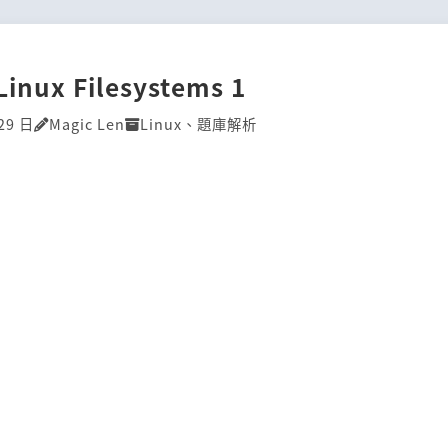
Linux Filesystems 1
29 日
Magic Len
Linux
、
題庫解析