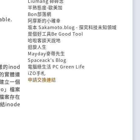
Liumang 碎碎念
半熟態度-歐美加
Bon部落網
able.
阿摩斯的小確幸
坂本 Sakamoto.blog - 探究科技未知領域
是個好工具Be Good Tool
哈啦客談天說地
迴旋人生
Mayday麥帶先生
Spaceack's Blog
的inod
電腦綠生活 PC Green Life
iZO手札
案的實體連
申請交換連結
下建立一個
oo」檔案
」檔案存在
inode