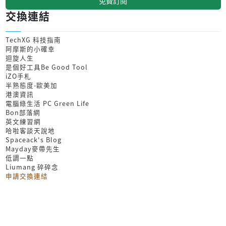
免費訂閱
交換連結
TechXG 科技指南
阿摩斯的小確幸
迴旋人生
是個好工具Be Good Tool
iZO手札
半熟態度-歐美加
港澳資訊
電腦綠生活 PC Green Life
Bon部落網
英文練習網
哈啦客談天說地
Spaceack's Blog
Mayday麥帶先生
低調一點
Liumang 碎碎念
申請交換連結