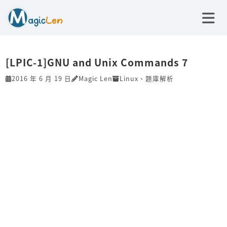
[LPIC-1]GNU and Unix Commands 7
2016 年 6 月 19 日
Magic Len
Linux
、
題庫解析