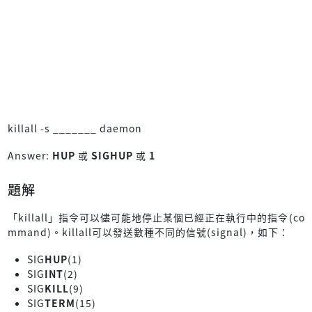
killall -s _______ daemon
Answer:
HUP
或
SIGHUP
或
1
題解
「killall」指令可以儘可能地停止某個已經正在執行中的指令(co
mmand)。killall可以發送數種不同的信號(signal)，如下：
SIG
HUP
(1)
SIG
INT
(2)
SIG
KILL
(9)
SIG
TERM
(15)