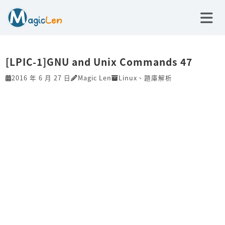
[LPIC-1]GNU and Unix Commands 47
2016 年 6 月 27 日
Magic Len
Linux
、
題庫解析