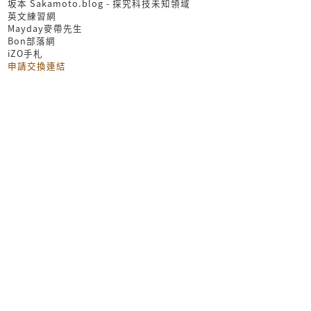
坂本 Sakamoto.blog - 探究科技未知領域
英文練習網
Mayday麥帶先生
Bon部落網
iZO手札
申請交換連結