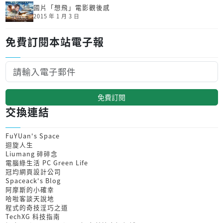
國片「想飛」電影觀後感
2015 年 1 月 3 日
免費訂閱本站電子報
免費訂閱
交換連結
FuYUan's Space
迴旋人生
Liumang 碎碎念
電腦綠生活 PC Green Life
冠均網頁設計公司
Spaceack's Blog
阿摩斯的小確幸
哈啦客談天說地
程式的奇技淫巧之道
TechXG 科技指南