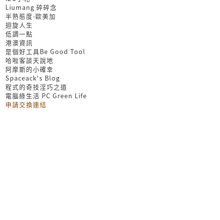
Liumang 碎碎念
半熟態度-歐美加
迴旋人生
低調一點
港澳資訊
是個好工具Be Good Tool
哈啦客談天說地
阿摩斯的小確幸
Spaceack's Blog
程式的奇技淫巧之道
電腦綠生活 PC Green Life
申請交換連結