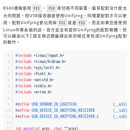
K580連線是用
、
來切換不同裝置，藍芽配對沒什麼太
F11
F12
大的問題。但USB接收器是使用Unifying，同樣要配對才可以使
用，配對Unifying會佔用掉
或是
。而且如果您是使用
F11
F12
Linux作業系統的話，官方並沒有提供Unifying的配對軟體，但
可以藉由以下C語言程式碼編譯出來的程式來完成Unifying配對
的動作。
#
include
<linux/input.h>
#
include
<linux/hidraw.h>
#
include
<sys/ioctl.h>
#
include
<fcntl.h>
#
include
<unistd.h>
#
include
<stdio.h>
#
include
<errno.h>
#
define
 USB_VENDOR_ID_LOGITECH                  (__u32)0
#
define
 USB_DEVICE_ID_UNIFYING_RECEIVER         (__s16)0
#
define
 USB_DEVICE_ID_UNIFYING_RECEIVER_2       (__s16)0
int
main
(
int
 argc, 
char
 **argv)