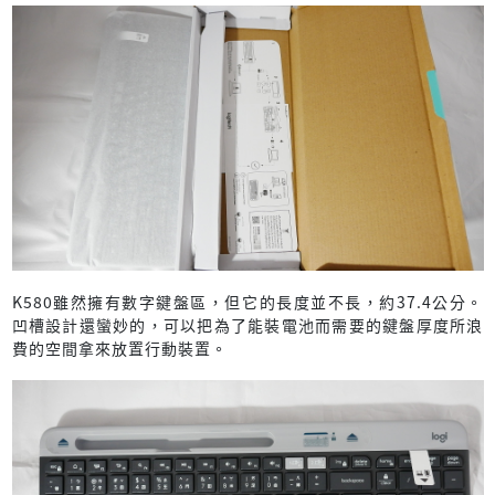
K580雖然擁有數字鍵盤區，但它的長度並不長，約37.4公分。
凹槽設計還蠻妙的，可以把為了能裝電池而需要的鍵盤厚度所浪
費的空間拿來放置行動裝置。