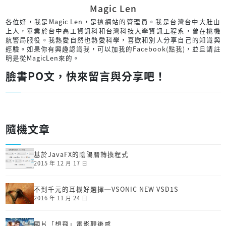
Magic Len
各位好，我是Magic Len，是這網站的管理員。我是台灣台中大肚山
上人，畢業於台中高工資訊科和台灣科技大學資訊工程系，曾在桃機
航警局服役。我熱愛自然也熱愛科學，喜歡和別人分享自己的知識與
經驗。如果你有興趣認識我，可以加我的
Facebook(點我)
，並且請註
明是從MagicLen來的。
臉書PO文，快來留言與分享吧！
隨機文章
基於JavaFX的陰陽曆轉換程式
2015 年 12 月 17 日
不到千元的耳機好選擇─VSONIC NEW VSD1S
2016 年 11 月 24 日
國片「想飛」電影觀後感