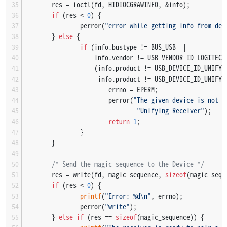
       res = ioctl(fd, HIDIOCGRAWINFO, &info);
if
 (res < 
0
) {
               perror(
"error while getting info from dev
       } 
else
 {
if
 (info.bustype != BUS_USB ||
                   info.vendor != USB_VENDOR_ID_LOGITECH
                   (info.product != USB_DEVICE_ID_UNIFYI
                    info.product != USB_DEVICE_ID_UNIFYI
                       errno = EPERM;
                       perror(
"The given device is not a
"Unifying Receiver"
);
return
1
;
               }
       }
/* Send the magic sequence to the Device */
       res = write(fd, magic_sequence, 
sizeof
(magic_sequ
if
 (res < 
0
) {
printf
(
"Error: %d\n"
, errno);
               perror(
"write"
);
       } 
else
if
 (res == 
sizeof
(magic_sequence)) {