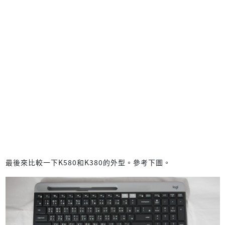
最後來比較一下K580和K380的外型。參考下圖。