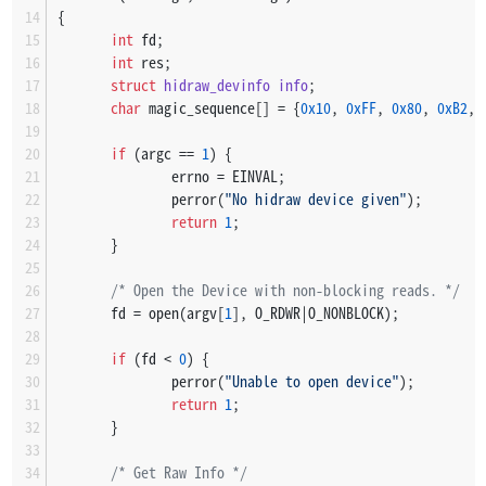
{
int
 fd;
int
 res;
struct
hidraw_devinfo
info
;
char
 magic_sequence[] = {
0x10
, 
0xFF
, 
0x80
, 
0xB2
, 
if
 (argc == 
1
) {
               errno = EINVAL;
               perror(
"No hidraw device given"
);
return
1
;
       }
/* Open the Device with non-blocking reads. */
       fd = open(argv[
1
], O_RDWR|O_NONBLOCK);
if
 (fd < 
0
) {
               perror(
"Unable to open device"
);
return
1
;
       }
/* Get Raw Info */