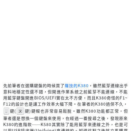
先前筆者在選購鍵盤的時候買了
羅技的K380
，雖然藍芽連線出乎
意料地穩定性還不錯，但開進作業系統之前藍芽不能連線，不能
用藍芽鍵盤開進BIOS/UEFI實在太不方便，而且K380奇怪的F1~
F12的設計也是讓工作效率大幅下降。在筆者的K380過保不久，
鍵(
鍵)鍵帽也非常容易鬆脫。雖然K380功能都正常，但
.
ㄡ
筆者還是想換一個鍵盤來使用，在經過一番搜尋之後，發現原來
K380的進階款──K580其實除了能用藍芽來連線之外，也是可
以用USB接收器(Unifying)來連線的。知道這點之後就立馬購買