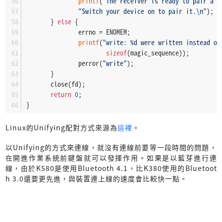
printf
(
"The receiver is ready to pair a n
"Switch your device on to pair it.\n"
);
       } 
else
 {
               errno = ENOMEM;
printf
(
"write: %d were written instead of
sizeof
(magic_sequence));
               perror(
"write"
);
       }
       close(fd);
return
0
;
}
Linux的Unifying配對方式來源為
這裡
。
以Unifying的方式來連線，就沒有連線前要等一段時間的問題，
在開進作業系統前鍵盤就可以發揮作用。如果是以藍芽進行連
線，由於K580是使用Bluetooth 4.1，比K380使用的Bluetoot
h 3.0還要更先進，與裝置連上線的速度會比較快一點。