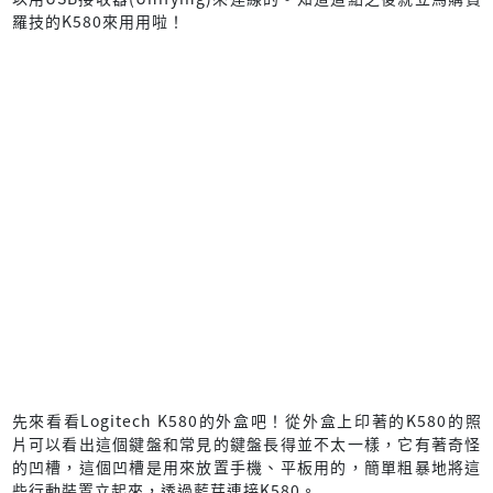
羅技的K580來用用啦！
先來看看Logitech K580的外盒吧！從外盒上印著的K580的照
片可以看出這個鍵盤和常見的鍵盤長得並不太一樣，它有著奇怪
的凹槽，這個凹槽是用來放置手機、平板用的，簡單粗暴地將這
些行動裝置立起來，透過藍芽連接K580。