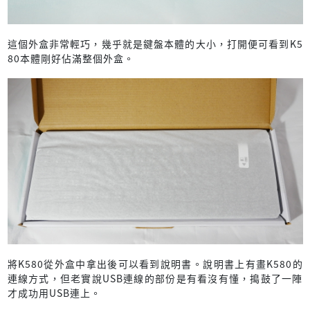
這個外盒非常輕巧，幾乎就是鍵盤本體的大小，打開便可看到K5
80本體剛好佔滿整個外盒。
將K580從外盒中拿出後可以看到說明書。說明書上有畫K580的
連線方式，但老實說USB連線的部份是有看沒有懂，搗鼓了一陣
才成功用USB連上。