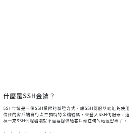
什麼是SSH金鑰？
SSH金鑰是一個SSH權限的驗證方式，讓SSH伺服器端能夠使用
信任的客戶端自行產生獨特的金鑰號碼，來登入SSH伺服器，這
樣一來SSH伺服器端就不需要提供給客戶端任何的帳號密碼了。