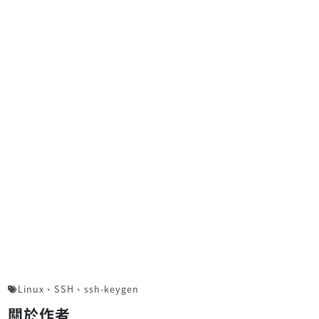
Linux
、
SSH
、
ssh-keygen
關於作者