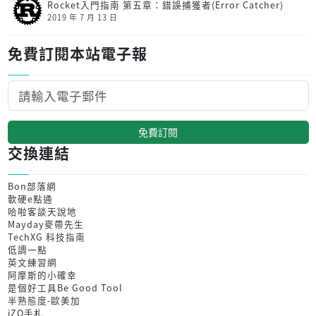
Rocket入門指南 第五章：錯誤捕獲者(Error Catcher)
2019 年 7 月 13 日
免費訂閱本站電子報
免費訂閱
交換連結
Bon部落網
軟硬e點通
哈啦客談天說地
Mayday麥帶先生
TechXG 科技指南
低調一點
英文練習網
阿摩斯的小確幸
是個好工具Be Good Tool
半熟態度-歐美加
iZO手札