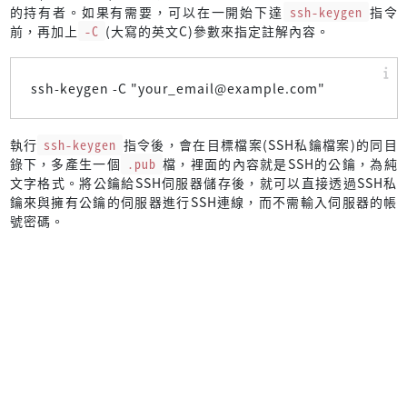
的持有者。如果有需要，可以在一開始下達
ssh-keygen
指令
前，再加上
-C
(大寫的英文C)參數來指定註解內容。
ssh-keygen -C "your_email@example.com"
執行
ssh-keygen
指令後，會在目標檔案(SSH私鑰檔案)的同目
錄下，多產生一個
.pub
檔，裡面的內容就是SSH的公鑰，為純
文字格式。將公鑰給SSH伺服器儲存後，就可以直接透過SSH私
鑰來與擁有公鑰的伺服器進行SSH連線，而不需輸入伺服器的帳
號密碼。