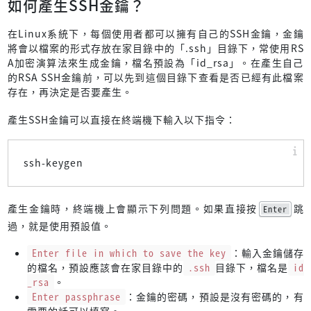
如何產生SSH金鑰？
在Linux系統下，每個使用者都可以擁有自己的SSH金鑰，金鑰
將會以檔案的形式存放在家目錄中的「.ssh」目錄下，常使用RS
A加密演算法來生成金鑰，檔名預設為「id_rsa」。在產生自己
的RSA SSH金鑰前，可以先到這個目錄下查看是否已經有此檔案
存在，再決定是否要產生。
產生SSH金鑰可以直接在終端機下輸入以下指令：
ssh-keygen
產生金鑰時，終端機上會顯示下列問題。如果直接按
跳
Enter
過，就是使用預設值。
Enter file in which to save the key
：輸入金鑰儲存
的檔名，預設應該會在家目錄中的
.ssh
目錄下，檔名是
id
_rsa
。
Enter passphrase
：金鑰的密碼，預設是沒有密碼的，有