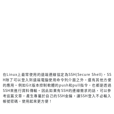
在Linux上最常使用的遠端連線協定為SSH(Secure Shell)，SS
H除了可以登入到遠端電腦使用命令列介面之外，還有其他方便
的應用。例如Git版本控制軟體的push和pull指令，也都是透過
SSH來進行資料傳輸。因此如果有SSH的連線需求的話，可以參
考這篇文章，產生專屬於自己的SSH金鑰，讓SSH登入不必輸入
帳號密碼，使用起來更方便！