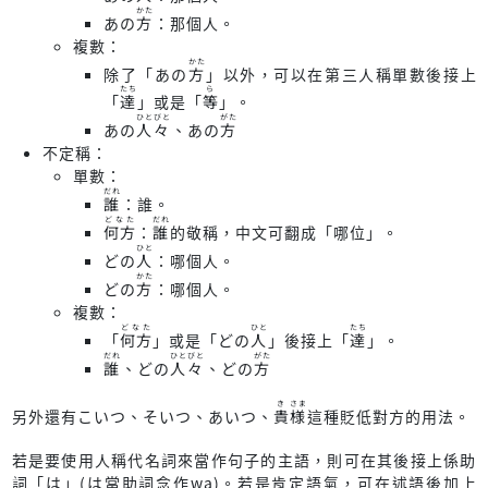
かた
あの
：那個人。
方
複數：
かた
除了「あの
」以外，可以在第三人稱單數後接上
方
たち
ら
「
」或是「
」。
達
等
ひと
びと
がた
あの
、あの
人
々
方
不定稱：
單數：
だれ
：誰。
誰
どなた
だれ
：
的敬稱，中文可翻成「哪位」。
何方
誰
ひと
どの
：哪個人。
人
かた
どの
：哪個人。
方
複數：
どなた
ひと
たち
「
」或是「どの
」後接上「
」。
何方
人
達
だれ
ひと
びと
がた
、どの
、どの
誰
人
々
方
き
さま
另外還有こいつ、そいつ、あいつ、
這種貶低對方的用法。
貴
様
若是要使用人稱代名詞來當作句子的主語，則可在其後接上係助
詞「は」(は當助詞念作wa)。若是肯定語氣，可在述語後加上