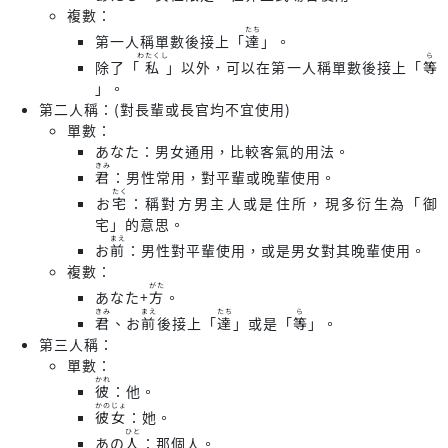
複數：
たち
第一人稱單數後接上「
」。
達
わたくし
ら
除了「
」以外，可以在第一人稱單數後接上「
私
等
」。
第二人稱：(對長輩或長官均不宜使用)
單數：
あなた：男女通用，比較客氣的用法。
きみ
：男性常用，對平輩或晚輩使用。
君
たく
お
：稱對方男主人或是住所，現多衍生為「御
宅
宅」的意思。
まえ
お
：男性對平輩使用，或是男女對其晚輩使用。
前
複數：
がた
あなた+
。
方
きみ
まえ
たち
ら
、お
後接上「
」或是「
」。
君
前
達
等
第三人稱：
單數：
かれ
：他。
彼
かの
じょ
：她。
彼
女
ひと
あの
：那個人。
人