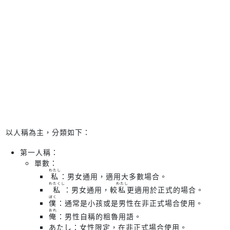
以人稱為主，分類如下：
第一人稱：
單數：
わたし
：男女通用，適用大多數場合。
私
わたくし
わたし
：男女通用，較
更適用於正式的場合。
私
私
ぼく
：通常是小孩或是男性在非正式場合使用。
僕
おれ
：男性自稱的粗魯用語。
俺
あたし：女性限定，在非正式場合使用。