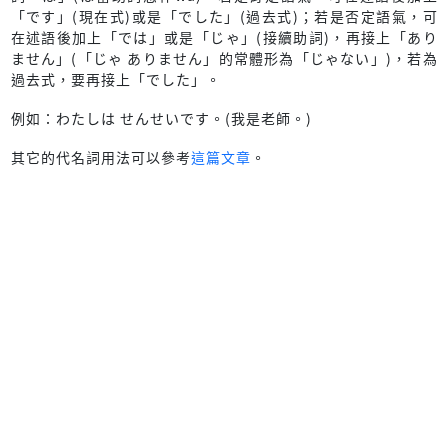
「です」(現在式)或是「でした」(過去式)；若是否定語氣，可
在述語後加上「では」或是「じゃ」(接續助詞)，再接上「あり
ません」(「じゃ ありません」的常體形為「じゃない」)，若為
過去式，要再接上「でした」。
例如：わたしは せんせいです。(我是老師。)
其它的代名詞用法可以參考
這篇文章
。