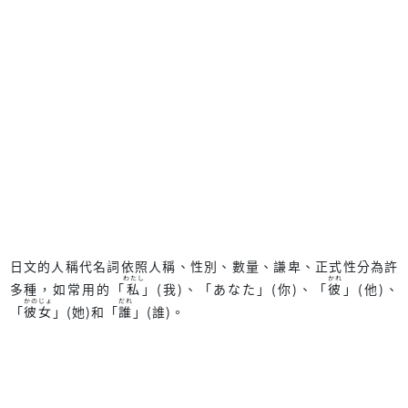
日文的人稱代名詞依照人稱、性別、數量、謙卑、正式性分為許
わたし
かれ
多種，如常用的「
」(我)、「あなた」(你)、「
」(他)、
私
彼
かの
じょ
だれ
「
」(她)和「
」(誰)。
彼
女
誰