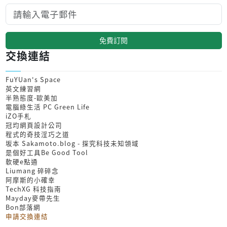
免費訂閱
交換連結
FuYUan's Space
英文練習網
半熟態度-歐美加
電腦綠生活 PC Green Life
iZO手札
冠均網頁設計公司
程式的奇技淫巧之道
坂本 Sakamoto.blog - 探究科技未知領域
是個好工具Be Good Tool
軟硬e點通
Liumang 碎碎念
阿摩斯的小確幸
TechXG 科技指南
Mayday麥帶先生
Bon部落網
申請交換連結