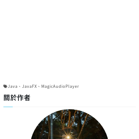
Java
、
JavaFX
、
MagicAudioPlayer
關於作者