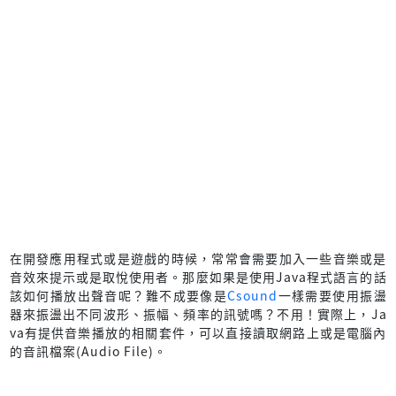
在開發應用程式或是遊戲的時候，常常會需要加入一些音樂或是
音效來提示或是取悅使用者。那麼如果是使用Java程式語言的話
該如何播放出聲音呢？難不成要像是
Csound
一樣需要使用振盪
器來振盪出不同波形、振幅、頻率的訊號嗎？不用！實際上，Ja
va有提供音樂播放的相關套件，可以直接讀取網路上或是電腦內
的音訊檔案(Audio File)。