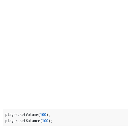
player.setVolume(
100
);
player.setBalance(
100
);