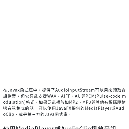
在Javax函式庫中，提供了AudioInputStream可以用來讀取音
訊檔案，但它只能支援WAV、AIFF、AU等PCM(Pulse-code m
odulation)格式，如果要能播放如MP2、MP3等其他有編碼壓縮
過音訊格式的話，可以使用JavaFX提供的MediaPlayer或Audi
oClip，或是第三方的Java函式庫。
使用MediaPlayer或AudioClip播放音訊