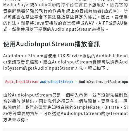
MediaPlayer或AudioClip的跨平台性實在不怎麼好，因為它的
音樂解碼器仰賴於執行的作業系統上的音訊解碼器(函式庫)，所
以可能會在某些平台下無法播放某些特定的格式。因此，最保險
的作法，還是將Java要播放的音樂都轉成WAV、AIFF或是AU格
式，然後使用以下提到的AudioInputStream來播放。
使用AudioInputStream播放音訊
AudioInputStream會使用JDK Service提供的AudioFileRead
er來讀取音訊檔案，建立AudioInputStream實體可以透過Aud
ioSystem的getAudioInputStream方法，程式如下：
AudioInputStream
audioInputStream
=
 AudioSystem.getAudioInput
由於AudioInputStream只是一個輸入串流，並有沒辦法控制聲
音的播放與輸出，因此我們必須要有一個時間軸。要產生出一個
時間軸前，我們必須要先知道音訊的SampleRate、Bitrate、Si
ze等等重要的資訊，可以透過AudioInputStream的getFormat
方法來取得。