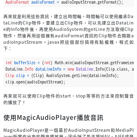
AudioFormat
audioFormat
=
 audioInputStream.getFormat();
再來就是利用這些資訊，建立出時間軸，時間軸可以使用繼承Da
taLine的Clip物件。要建立出Clip物件，可以先建立出DataLin
e的Info物件後，再使用AudioSystem的getLine方法取得Clip
物件，然後再用這個擁有audioFormat資訊的Clip物件去開啟a
udioInputStream。javax把這個部份搞得有點複雜，程式如
下：
int
bufferSize
=
 (
int
) Math.min(audioInputStream.getFrameLeng
DataLine.
Info
dataLineInfo
=
new
DataLine
.Info(Clip.class, au
Clip
clip
=
 (Clip) AudioSystem.getLine(dataLineInfo);
clip.open(audioInputStream);
再來就可以使用Clip物件的start、stop等等的方法來控制聲音
的播放了！
使用MagicAudioPlayer播放音訊
MagicAudioPlayer是一個基於AudioInputStream和MediaPl
ayer所實作出來的聲音播放器，因此除了能支援WAV、AIFF或是