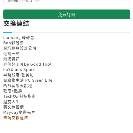
免費訂閱
交換連結
Liumang 碎碎念
Bon部落網
冠均網頁設計公司
低調一點
港澳資訊
是個好工具Be Good Tool
FuYUan's Space
半熟態度-歐美加
電腦綠生活 PC Green Life
哈啦客談天說地
軟硬e點通
TechXG 科技指南
迴旋人生
英文練習網
Mayday麥帶先生
申請交換連結