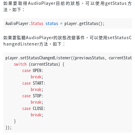
如果要取得AudioPlayer目前的狀態，可以使用getStatus方
法，如下：
AudioPlayer.
Status
status
=
 player.getStatus();
如果要監聽AudioPlayer的狀態改變事件，可以使用setStatusC
hangedListener方法，如下：
player.setStatusChangedListener((previousStatus, currentStatu
switch
 (currentStatus) {
case
 OPEN:
break
;
case
 START:
break
;
case
 STOP:
break
;
case
 CLOSE:
break
;
    }
});