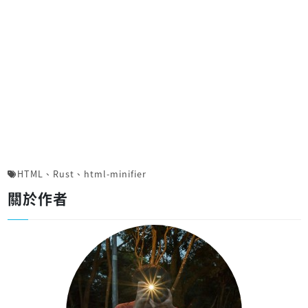
HTML
、
Rust
、
html-minifier
關於作者