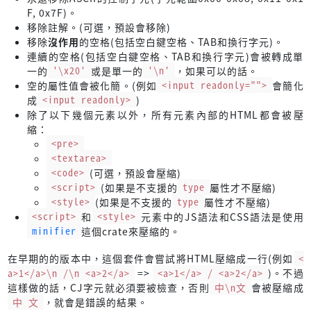
F, 0x7F)。
移除註解。(可選，預設會移除)
移除
沒作用
的空格(包括空白鍵空格、TAB和換行字元)。
連續的空格(包括空白鍵空格、TAB和換行字元)會被轉成單
一的
'\x20'
或是單一的
'\n'
，如果可以的話。
空的屬性值會被化簡。(例如
<input readonly="">
會簡化
成
<input readonly>
)
除了以下幾個元素以外，所有元素內部的HTML都會被壓
縮：
<pre>
<textarea>
<code>
(可選，預設會壓縮)
<script>
(如果是不支援的
type
屬性才不壓縮)
<style>
(如果是不支援的
type
屬性才不壓縮)
<script>
和
<style>
元素中的JS語法和CSS語法是使用
minifier
這個crate來壓縮的。
在早期的的版本中，這個套件會嘗試將HTML壓縮成一行(例如
<
a>1</a>\n /\n <a>2</a>
=>
<a>1</a> / <a>2</a>
)。不過
這樣做的話，CJ字元就必須要被檢查，否則
中\n文
會被壓縮成
中 文
，就會是錯誤的結果。