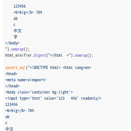
    123456
    <b>big</b> 789
    ab
    c
    中文
    字
</body>
"
).
unwrap
();
html_minifier.
digest
(
"</html  >"
).
unwrap
();
assert_eq!
(
"<!DOCTYPE html> <html lang=en>
<head>
<meta name=viewport>
</head>
<body class='container bg-light'>
<input type='text' value='123   456' readonly/>
123456
<b>big</b> 789
ab
c
中文