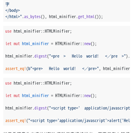
字
</body>
</html>"
.
as_bytes
(), html_minifier.
get_html
());
use
 html_minifier::HTMLMinifier;
let
mut 
html_minifier
 = HTMLMinifier::
new
();
html_minifier.
digest
(
"<pre  >   Hello  world!   <／pre  >"
).
u
assert_eq!
(
b"<pre>   Hello  world!   <／pre>"
, html_minifier.
use
 html_minifier::HTMLMinifier;
let
mut 
html_minifier
 = HTMLMinifier::
new
();
html_minifier.
digest
(
"<script type='  application/javascript 
assert_eq!
(
"<script type='application/javascript'>alert('Hell