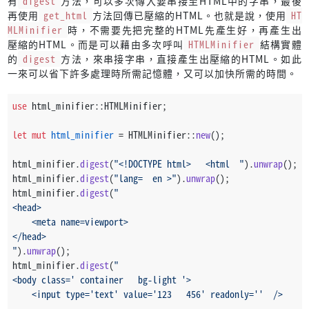
有
digest
方法，可以多次傳入要串接至HTML中的字串，最後
再使用
get_html
方法回傳已壓縮的HTML。也就是說，使用
HT
MLMinifier
時，不需要先把完整的HTML先產生好，再產生出
壓縮的HTML。而是可以藉由多次呼叫
HTMLMinifier
結構實體
的
digest
方法，來串接字串，直接產生出壓縮的HTML。如此
一來可以省下許多處理時所需記憶體，又可以加快所需的時間。
use
 html_minifier::HTMLMinifier;
let
mut 
html_minifier
 = HTMLMinifier::
new
();
html_minifier.
digest
(
"<!DOCTYPE html>   <html  "
).
unwrap
();
html_minifier.
digest
(
"lang=  en >"
).
unwrap
();
html_minifier.
digest
(
"
<head>
    <meta name=viewport>
</head>
"
).
unwrap
();
html_minifier.
digest
(
"
<body class=' container   bg-light '>
    <input type='text' value='123   456' readonly=''  />