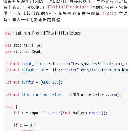
如果希望產生出來的HTML資料是直接被送出，而不是存在記憶
體中的話，可以使用
HTMLMinifierHelper
這個結構體，它提
供了一個比較低階的API，允許開發者在呼叫其
digest
方法
時，傳入一個用於輸出的實體。
use
 html_minifier::HTMLMinifierHelper;
use
 std::fs::File;
use
 std::io::Read;
let
mut 
input_file
 = File::
open
(
"tests/data/w3schools.com_try
let
mut 
output_file
 = File::
create
(
"tests/data/index.min.html
let
mut 
buffer
 = [
0u8
; 
256
];
let
mut 
html_minifier_helper
 = HTMLMinifierHelper::
new
();
loop
 {
let
c
 = input_file.
read
(&
mut
 buffer).
unwrap
();
if
 c == 
0
 {
break
;