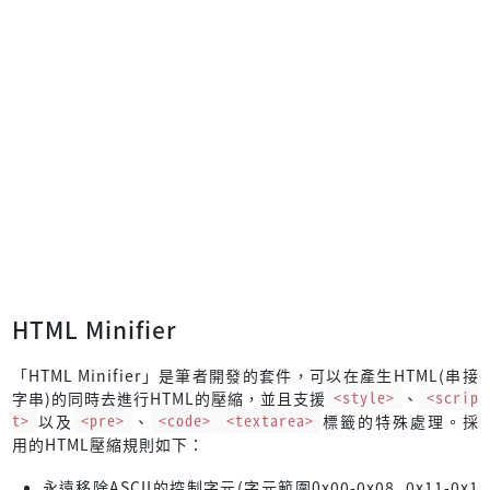
HTML Minifier
「HTML Minifier」是筆者開發的套件，可以在產生HTML(串接
字串)的同時去進行HTML的壓縮，並且支援
<style>
、
<scrip
t>
以及
<pre>
、
<code>
<textarea>
標籤的特殊處理。採
用的HTML壓縮規則如下：
永遠移除ASCII的控制字元(字元範圍0x00-0x08, 0x11-0x1