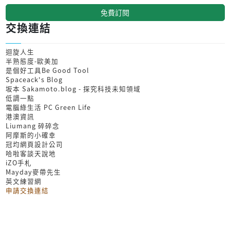
免費訂閱
交換連結
迴旋人生
半熟態度-歐美加
是個好工具Be Good Tool
Spaceack's Blog
坂本 Sakamoto.blog - 探究科技未知領域
低調一點
電腦綠生活 PC Green Life
港澳資訊
Liumang 碎碎念
阿摩斯的小確幸
冠均網頁設計公司
哈啦客談天說地
iZO手札
Mayday麥帶先生
英文練習網
申請交換連結