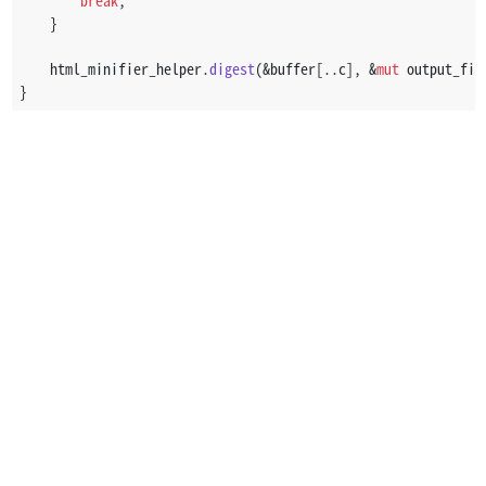
    }
    html_minifier_helper.
digest
(&buffer[..c], &
mut
 output_fil
}