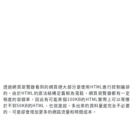
透過網頁瀏覽器看到的網頁絕大部分是使用HTML進行控制編排
的，由於HTML的語法結構定義較為寬鬆，網頁瀏覽器都有一定
程度的容錯率，因此有可能某個100KB的HTML實際上可以等價
於不到50KB的HTML，也就是說，多出來的資料量是完全不必要
的，可是卻會增加更多的網路流量和時間成本。