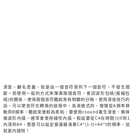
滑音，顧名思義，就是由一個音符滑到下一個音符，不發生間
斷。若使用一般的方式來彈奏兩個音符，會因波形包絡(振幅包
絡)的關係，使得兩個音符聽起來有明顯的分隔。使用滑音技巧的
話，可以使音符在轉換的過程中，為漸進式的，慢慢從A頻率移
動到B頻率，聽起來會較為柔和，要使用csound產生滑音，需得
做波形內插，通常會使用線性內插。假設要從C4在時間(t)0到1
內滑到A4，那麼可以設定振盪器演奏C4*(1-t)+A4*t的頻率，這
就是內插啦！