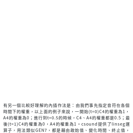
有另一個比較好理解的內插作法是：由我們事先指定音符在各個
時間下的權重，以上面的例子來說，一開始(t=0)C4的權重為1，
A4的權重為0；進行到t=0.5的時候，C4、A4的權重都是0.5；最
後(t=1)C4的權重為0，A4的權重為1。csound提供了linseg運
算子，用法類似GEN7，都是藉由啟始值、變化時間、終止值，