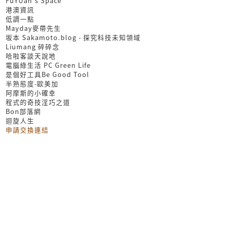
FuYUan's Space
港澳資訊
低調一點
Mayday麥帶先生
坂本 Sakamoto.blog - 探究科技未知領域
Liumang 碎碎念
哈啦客談天說地
電腦綠生活 PC Green Life
是個好工具Be Good Tool
半熟態度-歐美加
阿摩斯的小確幸
程式的奇技淫巧之道
Bon部落網
迴旋人生
申請交換連結