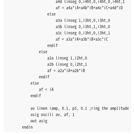
						a4d linseg 0,i4ht,0,i4ht,0,i4ht,1
						af = a4a*iA+a4b*iB+a4c*iC+a4d*iD
					else
						a3a linseg 1,i3ht,0,i3ht,0
						a3b linseg 0,i3ht,1,i3ht,0
						a3c linseg 0,i3ht,0,i3ht,1
						af = a3a*iA+a3b*iB+a3c*iC
					endif
				else
					a2a linseg 1,i2ht,0
					a2b linseg 0,i2ht,1
					af = a2a*iA+a2b*iB
				endif
			else
				af = iA
			endif
			av linen iamp, 0.1, p3, 0.1 ;ring the amplitude
			asig oscili av, af, 1
			out asig
		endin