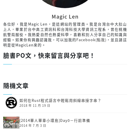
Magic Len
各位好，我是Magic Len，是這網站的管理員。我是台灣台中大肚山
上人，畢業於台中高工資訊科和台灣科技大學資訊工程系，曾在桃機
航警局服役。我熱愛自然也熱愛科學，喜歡和別人分享自己的知識與
經驗。如果你有興趣認識我，可以加我的
Facebook(點我)
，並且請註
明是從MagicLen來的。
臉書PO文，快來留言與分享吧！
隨機文章
如何在Rust程式語言中輕鬆用斜線串接字串？
2018 年 11 月 19 日
[2014單人單車小環島]Day0－行前準備
2014 年 7 月 3 日