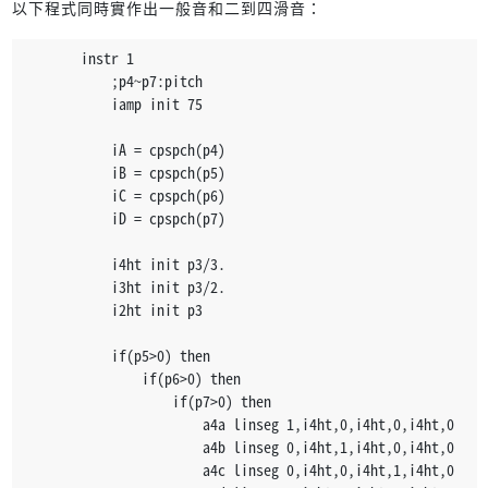
以下程式同時實作出一般音和二到四滑音：
		instr 1
			;p4~p7:pitch
			iamp init 75
			iA = cpspch(p4)
			iB = cpspch(p5)
			iC = cpspch(p6)
			iD = cpspch(p7)
			i4ht init p3/3.
			i3ht init p3/2.
			i2ht init p3
			if(p5>0) then
				if(p6>0) then
					if(p7>0) then
						a4a linseg 1,i4ht,0,i4ht,0,i4ht,0
						a4b linseg 0,i4ht,1,i4ht,0,i4ht,0
						a4c linseg 0,i4ht,0,i4ht,1,i4ht,0