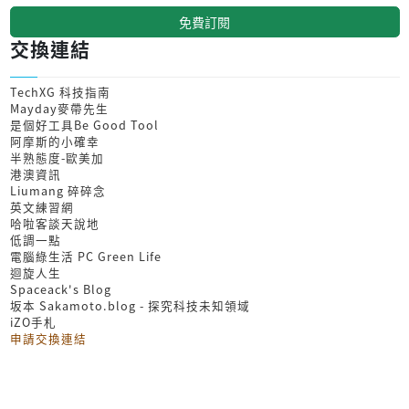
免費訂閱
交換連結
TechXG 科技指南
Mayday麥帶先生
是個好工具Be Good Tool
阿摩斯的小確幸
半熟態度-歐美加
港澳資訊
Liumang 碎碎念
英文練習網
哈啦客談天說地
低調一點
電腦綠生活 PC Green Life
迴旋人生
Spaceack's Blog
坂本 Sakamoto.blog - 探究科技未知領域
iZO手札
申請交換連結