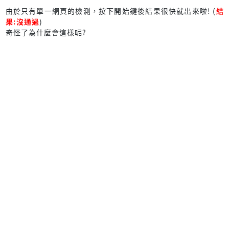
由於只有單一網頁的檢測，按下開始鍵後結果很快就出來啦! (
結
果:沒通過
)
奇怪了為什麼會這樣呢?