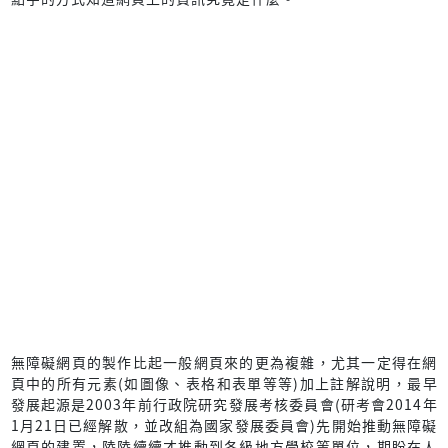
無障礙網頁的製作比起一般網頁來的更為複雜，尤其一定得在網
頁中的所有元素(如圖像、表格和表單等等)加上註解說明，最早
發展起源是2003年前行政院研究發展考核委員會(研考會2014年
1月21日已經解散，並改組為國家發展委員會)先開始推動無障礙
網頁的建置，陸陸續續才推動到各級地方學校等單位，期盼在人