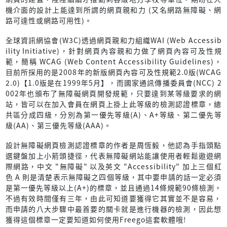
機介面的設計上能達到所謂的網頁親和力 (又名網路無障礙、網
路可達性或網路可用性)。
全球資訊網協會(W3C)透過網頁親和力組織WAI (Web Accessib
ility Initiative)，針對網頁內容親和力做了網頁內容可及性規
範，簡稱 WCAG (Web Content Accessibility Guidelines)，
目前所採用的是2008年的新版網頁內容可及性規範2.0版(WCAG
2.0)【1.0版是在1999年5月】，而國家通訊傳播委員會(NCC) 2
002年也頒布了無障礙網頁開發規範，只要達到某等級要求的網
站，皆可以在加入會員在網頁上掛上此等級的檢測認證標章，總
共區分成四級，分別為第一優先等級(A)、A+等級、第二優先等
級(AA)、第三優先等級(AAA)。
設計無障礙網頁檢測認證標章的作者是周恆毅，他認為手指頭點
選鍵盤加上小箭頭捷徑，代表無障礙網站能讓使用者輕鬆遨遊網
際網路，中文 "無障礙" 以及英文 "Accessibility" 加上三個紅
色 A 則是清楚表示無障礙之四個等級，其中要申請的話一定必須
是第一優先等級以上(A+)的標章，並且通過14條規範90條檢測，
不過有效時間僅有三年，由此可知道要獲得它其實並不是容易，
而申請的八大步驟中最首要的關卡就是進行機器的檢測，因此想
獲得這個標章一定要知道如何使用Freego這套軟體哦!