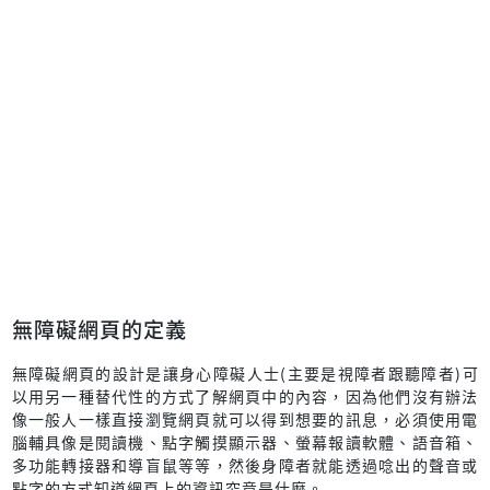
無障礙網頁的定義
無障礙網頁的設計是讓身心障礙人士(主要是視障者跟聽障者)可
以用另一種替代性的方式了解網頁中的內容，因為他們沒有辦法
像一般人一樣直接瀏覽網頁就可以得到想要的訊息，必須使用電
腦輔具像是閱讀機、點字觸摸顯示器、螢幕報讀軟體、語音箱、
多功能轉接器和導盲鼠等等，然後身障者就能透過唸出的聲音或
點字的方式知道網頁上的資訊究竟是什麼。