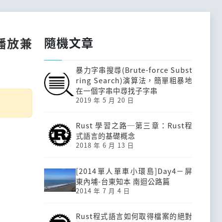
隨機文章
樂播放兼
暴力字串搜尋(Brute-force Subst
ring Search)演算法，簡單粗暴地
在一個字串中尋找子字串
2019 年 5 月 20 日
Rust 學習之路─第三章：Rust程
式語言的基礎概念
2018 年 6 月 13 日
[2014單人單車小環島]Day4－屏
東內埔-台東知本 南迴公路篇
2014 年 7 月 4 日
Rust程式語言如何取得檔案的絕對