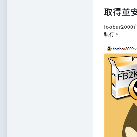
取得並安裝
foobar2
執行。