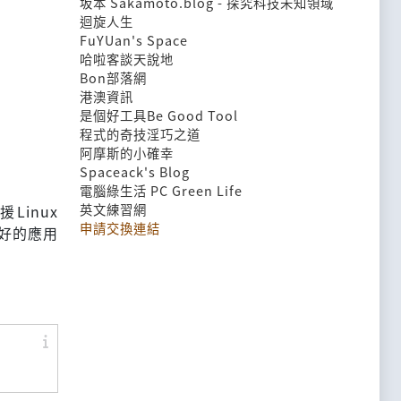
坂本 Sakamoto.blog - 探究科技未知領域
迴旋人生
FuYUan's Space
哈啦客談天說地
Bon部落網
港澳資訊
是個好工具Be Good Tool
程式的奇技淫巧之道
阿摩斯的小確幸
Spaceack's Blog
電腦綠生活 PC Green Life
英文練習網
援Linux
申請交換連結
更好的應用