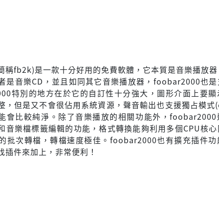
000(簡稱fb2k)是一款十分好用的免費軟體，它本質是音樂播放
是音樂CD，並且如同其它音樂播放器，foobar2000也是
ar2000特別的地方在於它的自訂性十分強大，圖形介面上要
，但是又不會很佔用系統資源，聲音輸出也支援獨占模式(exc
能會比較純淨。除了音樂播放的相關功能外，foobar200
和音樂檔標籤編輯的功能，格式轉換能夠利用多個CPU核心
的批次轉檔，轉檔速度極佳。foobar2000也有擴充插件
找插件來加上，非常便利！