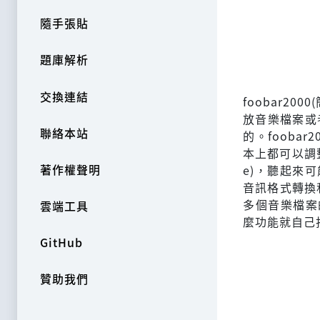
隨手張貼
題庫解析
交換連結
foobar2
放音樂檔案或者
聯絡本站
的。foob
本上都可以調整
著作權聲明
e)，聽起來可
音訊格式轉換
多個音樂檔案
雲端工具
麼功能就自己
GitHub
贊助我們