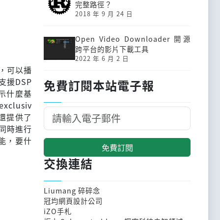
完整路徑？
2018 年 9 月 24 日
Open Video Downloader 開源
跨平台的影片下載工具
2022 年 6 月 2 日
器，可以播
支援DSP
免費訂閱本站電子報
顯示什麼基
lusiv
0還提供了
同時進行
功能，要什
免費訂閱
交換連結
Liumang 碎碎念
冠均網頁設計公司
iZO手札