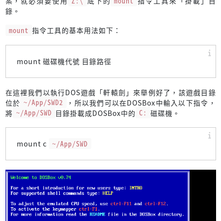
案，就必須要使用
Z:\
底下的
mount
指令工具來「掛載」目
錄。
mount
指令工具的基本用法如下：
mount 磁碟機代號 目錄路徑
在這裡我們以執行DOS遊戲「軒轅劍」來舉例好了，該遊戲目錄
位於
~/App/SWD2
，所以我們可以在DOSBox中輸入以下指令，
將
~/App/SWD
目錄掛載成DOSBox中的
C:
磁碟機。
mount c
~/App/SWD