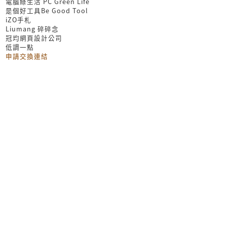
電腦綠生活 PC Green Life
是個好工具Be Good Tool
iZO手札
Liumang 碎碎念
冠均網頁設計公司
低調一點
申請交換連結