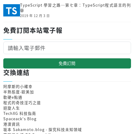
TypeScript 學習之路─第七章：TypeScript程式語言的列
舉
2019 年 12 月 3 日
免費訂閱本站電子報
免費訂閱
交換連結
阿摩斯的小確幸
半熟態度-歐美加
軟硬e點通
程式的奇技淫巧之道
迴旋人生
TechXG 科技指南
Spaceack's Blog
港澳資訊
坂本 Sakamoto.blog - 探究科技未知領域