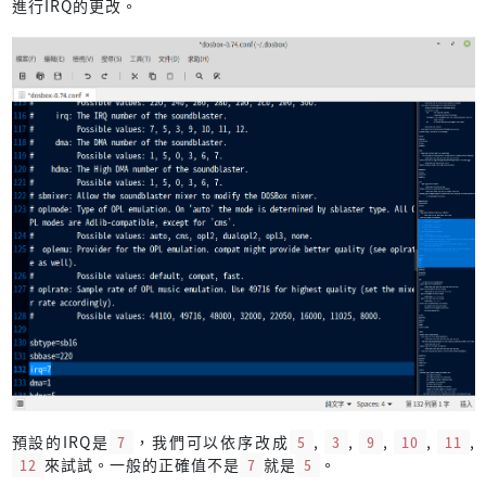
進行IRQ的更改。
預設的IRQ是
7
，我們可以依序改成
5
,
3
,
9
,
10
,
11
,
12
來試試。一般的正確值不是
7
就是
5
。