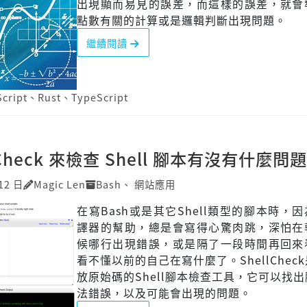
出現顯而易見的誤差，而這樣的誤差，就會
點數有關的計算或是邏輯判斷出現問題。
繼續閱讀
cript
、
Rust
、
TypeScript
lCheck 來檢查 Shell 腳本有沒有什麼問題
12 日
Magic Len
Bash
、
網站應用
在寫Bash或是其它Shell類型的腳本時，
譯器的幫助，總是會寫得心驚肉跳，深怕在
候哪行出現錯誤，或是隔了一段時間再回來
看不懂以前的自己在寫什麼了。ShellChec
放原始碼的Shell腳本檢查工具，它可以找
法錯誤，以及可能會出現的問題。