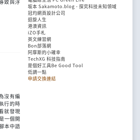
導致與浮
坂本 Sakamoto.blog - 探究科技未知領域
冠均網頁設計公司
迴旋人生
港澳資訊
iZO手札
英文練習網
Bon部落網
阿摩斯的小確幸
TechXG 科技指南
是個好工具Be Good Tool
低調一點
申請交換連結
因為沒有編
執行的時
看就發現
k是一個開
出腳本中語