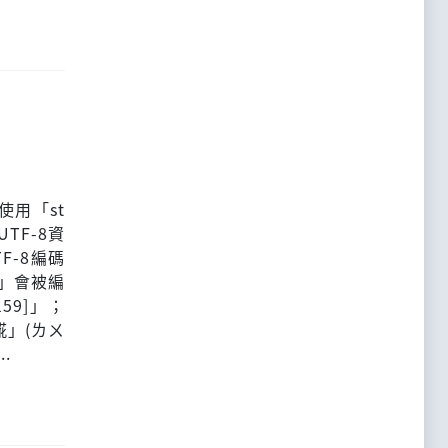
使用「st
TF-8資
F-8編碼
」會被編
59]」；
𩸽」(ㄌㄨ
..