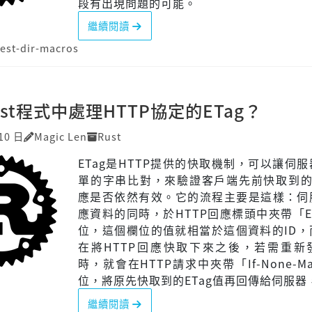
段有出現問題的可能。
繼續閱讀
est-dir-macros
st程式中處理HTTP協定的ETag？
10 日
Magic Len
Rust
ETag是HTTP提供的快取機制，可以讓伺
單的字串比對，來驗證客戶端先前快取到的H
應是否依然有效。它的流程主要是這樣：伺
應資料的同時，於HTTP回應標頭中夾帶「E
位，這個欄位的值就相當於這個資料的ID，
在將HTTP回應快取下來之後，若需重新
時，就會在HTTP請求中夾帶「If-None-Ma
位，將原先快取到的ETag值再回傳給伺服器，
繼續閱讀