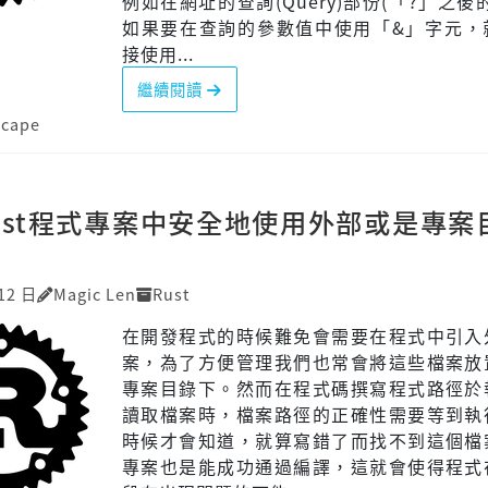
例如在網址的查詢(Query)部份(「?」之後
如果要在查詢的參數值中使用「&」字元，
接使用...
繼續閱讀
scape
ust程式專案中安全地使用外部或是專案
12 日
Magic Len
Rust
在開發程式的時候難免會需要在程式中引入
案，為了方便管理我們也常會將這些檔案放
專案目錄下。然而在程式碼撰寫程式路徑於
讀取檔案時，檔案路徑的正確性需要等到執
時候才會知道，就算寫錯了而找不到這個檔
專案也是能成功通過編譯，這就會使得程式