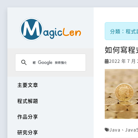
分類：程式設計
如何寫程
2022 年 7 月 
主要文章
程式解題
作品分享
Java
、
JavaS
研究分享