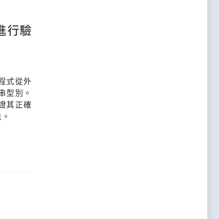
進行驗
程式從外
字串型別。
驗證其正確
法。