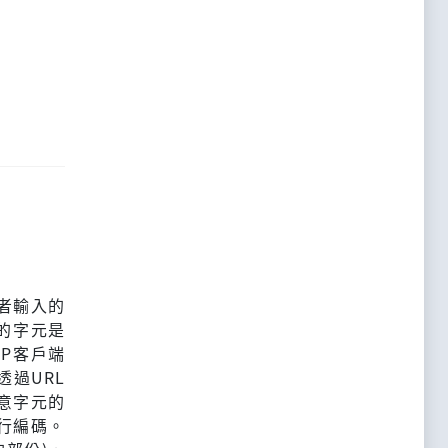
者輸入的
用的字元是
TP客戶端
透過URL
意字元的
行編碼。