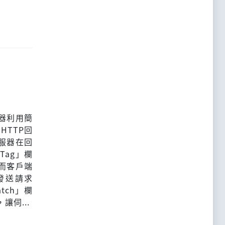
服器利用簡
TTP回
服器在回
Tag」欄
而客戶端
發送請求
tch」欄
讓伺...