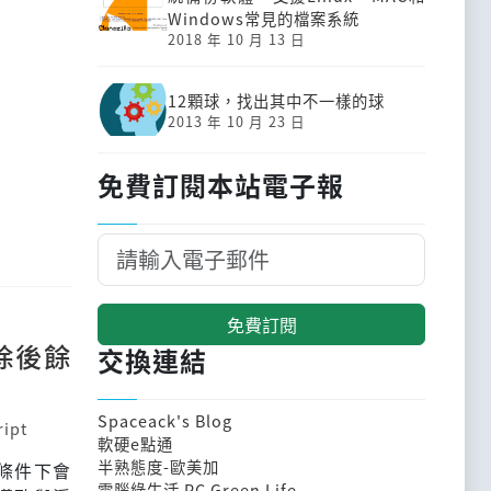
Windows常見的檔案系統
2018 年 10 月 13 日
12顆球，找出其中不一樣的球
2013 年 10 月 23 日
免費訂閱本站電子報
免費訂閱
除後餘
交換連結
Spaceack's Blog
ript
軟硬e點通
半熟態度-歐美加
條件下會
電腦綠生活 PC Green Life