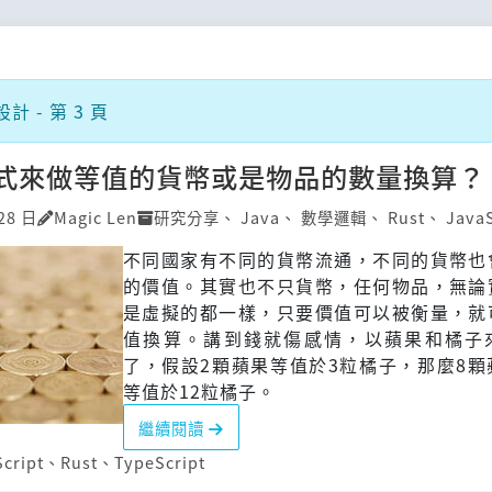
 - 第 3 頁
式來做等值的貨幣或是物品的數量換算？
28 日
Magic Len
研究分享
、
Java
、
數學邏輯
、
Rust
、
JavaS
不同國家有不同的貨幣流通，不同的貨幣也
的價值。其實也不只貨幣，任何物品，無論
是虛擬的都一樣，只要價值可以被衡量，就
值換算。講到錢就傷感情，以蘋果和橘子
了，假設2顆蘋果等值於3粒橘子，那麼8顆
等值於12粒橘子。
繼續閱讀
cript
、
Rust
、
TypeScript