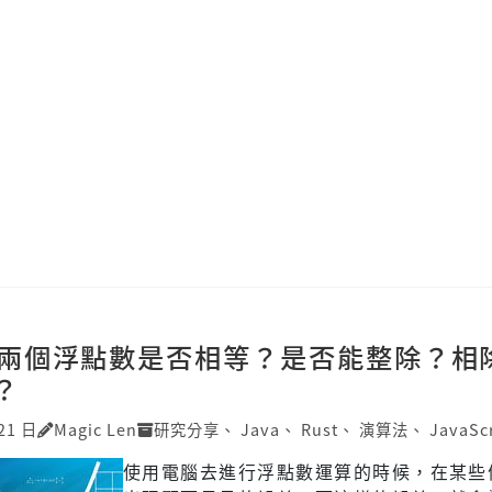
兩個浮點數是否相等？是否能整除？相
？
21 日
Magic Len
研究分享
、
Java
、
Rust
、
演算法
、
JavaSc
使用電腦去進行浮點數運算的時候，在某些