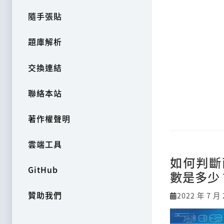
隨手張貼
題庫解析
交換連結
聯絡本站
著作權聲明
雲端工具
如何判斷
GitHub
數是多少
贊助我們
2022 年 7 月 