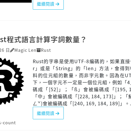
繼續閱讀
x
ust程式語言計算字詞數量？
26 日
Magic Len
Rust
Rust的字串是使用UTF-8編碼的，如果直接
r」或是「String」的「len」方法，會得到U
料的位元組的數量，而非字元數。因為在UT
下，一個字元不一定是一個位元組，例如「4
碼成「[52]」；「ß」會被編碼成「[195, 1
「中」會被編碼成「[228, 184, 173]」；「
ㄥˇ)會被編碼成「[240, 169, 184, 189]」。.
繼續閱讀
s-count