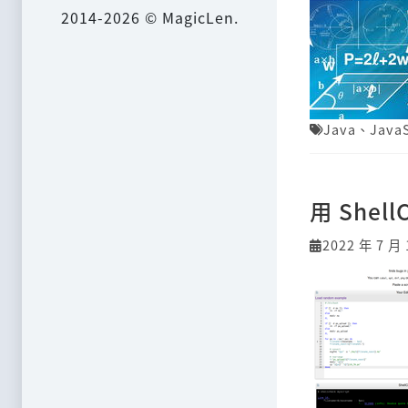
2014-2026 © MagicLen.
Java
、
JavaS
用 Shel
2022 年 7 月 