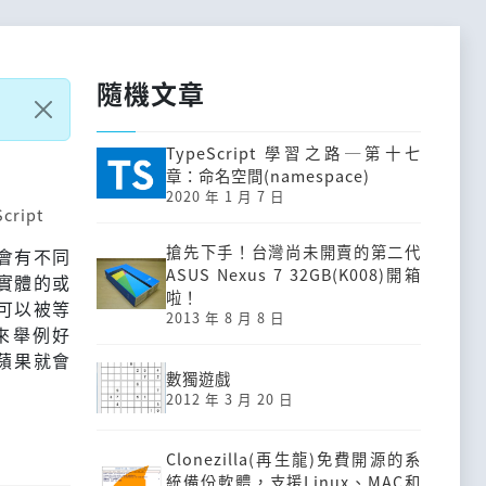
隨機文章
TypeScript 學習之路─第十七
章：命名空間(namespace)
2020 年 1 月 7 日
cript
搶先下手！台灣尚未開賣的第二代
會有不同
ASUS Nexus 7 32GB(K008)開箱
實體的或
啦！
可以被等
2013 年 8 月 8 日
來舉例好
蘋果就會
數獨遊戲
2012 年 3 月 20 日
Clonezilla(再生龍)免費開源的系
統備份軟體，支援Linux、MAC和