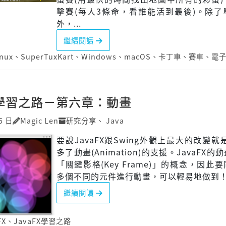
擊賽(每人3條命，看誰能活到最後)。除了
外，...
繼續閱讀
inux
、
SuperTuxKart
、
Windows
、
macOS
、
卡丁車
、
賽車
、
電
X 學習之路－第六章：動畫
5 日
Magic Len
研究分享
、
Java
要說JavaFX跟Swing外觀上最大的改變就是J
多了動畫(Animation)的支援。JavaFX
「關鍵影格(Key Frame)」的概念，因此
多個不同的元件進行動畫，可以輕易地做到
繼續閱讀
FX
、
JavaFX學習之路