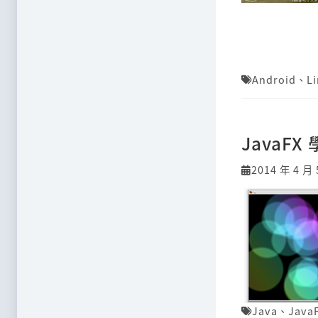
Android
、
L
JavaF
2014 年 4 月 
Java
、
Java