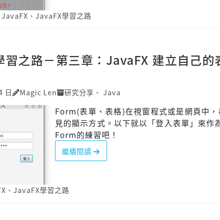
、
JavaFX
、
JavaFX學習之路
X 學習之路－第三章：JavaFX 建立自己的
4 日
Magic Len
研究分享
、
Java
Form(表單、表格)在視窗程式或是網頁中
見的顯示方式。以下就以「登入表單」來作為J
Form的練習吧！
繼續閱讀
FX
、
JavaFX學習之路