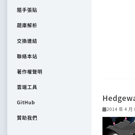
隨手張貼
題庫解析
交換連結
聯絡本站
著作權聲明
雲端工具
Hedge
GitHub
2014 年 4 月 
贊助我們