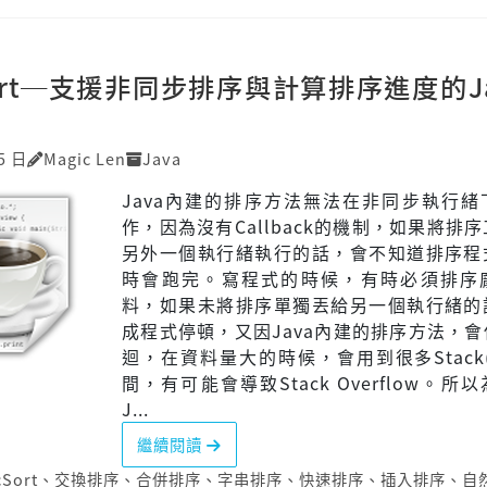
Sort─支援非同步排序與計算排序進度的J
5 日
Magic Len
Java
Java內建的排序方法無法在非同步執行緒
作，因為沒有Callback的機制，如果將排
另外一個執行緒執行的話，會不知道排序程
時會跑完。寫程式的時候，有時必須排序
料，如果未將排序單獨丟給另一個執行緒的
成程式停頓，又因Java內建的排序方法，
迴，在資料量大的時候，會用到很多Stack
間，有可能會導致Stack Overflow。所
J...
繼續閱讀
cSort
、
交換排序
、
合併排序
、
字串排序
、
快速排序
、
插入排序
、
自