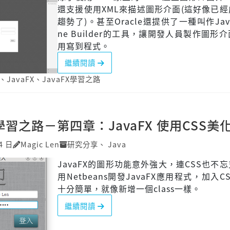
還支援使用XML來描述圖形介面(這好像已
趨勢了)。甚至Oracle還提供了一種叫作Java
ne Builder的工具，讓開發人員製作圖形
用寫到程式。
繼續閱讀
、
JavaFX
、
JavaFX學習之路
X 學習之路－第四章：JavaFX 使用CSS美
4 日
Magic Len
研究分享
、
Java
JavaFX的圖形功能意外強大，連CSS也不
用Netbeans開發JavaFX應用程式，加入C
十分簡單，就像新增一個class一樣。
繼續閱讀