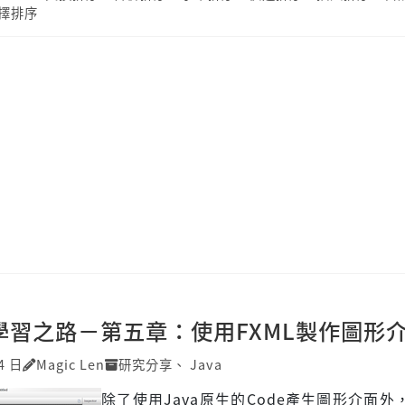
擇排序
X 學習之路－第五章：使用FXML製作圖形
4 日
Magic Len
研究分享
、
Java
除了使用Java原生的Code產生圖形介面外，J