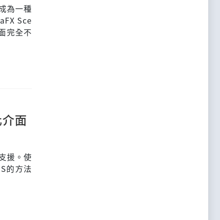
經成為一種
FX Sce
介面完全不
化介面
忘支援。使
SS的方法