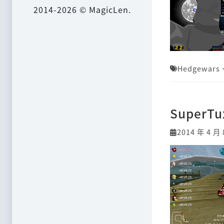
2014-2026 © MagicLen.
Hedgewars
Super
2014 年 4 月 