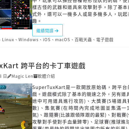
中，玩家可以操控各種奇形怪狀的刺蝟，使
樣古怪的武器和道具來攻擊對手。除了基本
式外，還可以一機多人或是多機多人，玩起
趣。
繼續閱讀
、
Linux
、
Windows
、
iOS
、
macOS
、
百戰天蟲
、
電子遊戲
TuxKart 跨平台的卡丁車遊戲
8 日
Magic Len
軟體介紹
SuperTuxKart是一款開放原始碼，跨平
戲。遊戲模式除了基本的競速之外，另有道具
途中可用道具進行攻防)、大獎賽(5場道具
數)、集氣賽(在時間內完成地圖並集滿一
氣)、跟隨賽(比誰跟領隊跟的最緊)、對戰賽
攻擊對手使對手血量歸零)、足球賽(推球進
蛋賽(用最快的時間找出地圖中所有的彩蛋)