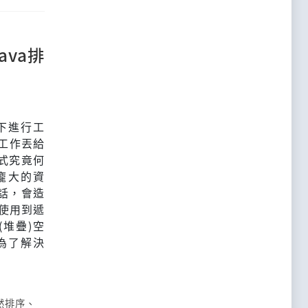
ava排
下進行工
序工作丟給
式究竟何
龐大的資
話，會造
會使用到遞
(堆疊)空
以為了解決
然排序
、