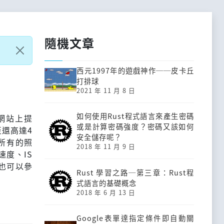
隨機文章
西元1997年的遊戲神作──皮卡丘
打排球
2021 年 11 月 8 日
如何使用Rust程式語言來產生密碼
T網站上提
或是計算密碼強度？密碼又該如何
還高達4
安全儲存呢？
所有的照
2018 年 11 月 9 日
度、IS
友也可以參
Rust 學習之路─第三章：Rust程
式語言的基礎概念
2018 年 6 月 13 日
Google表單達指定條件即自動關