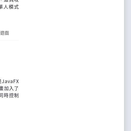
單人模式
子遊戲
avaFX
的動畫加入了
要同時控制
！