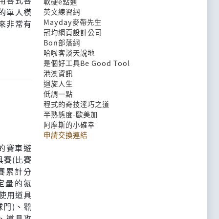
用各式各
軟硬e點通
的單人模
英文練習網
Mayday麥帶先生
來非常有
冠均網頁設計公司
Bon部落網
哈啦客談天說地
是個好工具Be Good Tool
港澳資訊
迴旋人生
低調一點
程式的奇技淫巧之道
半熟態度-歐美加
阿摩斯的小確幸
申請交換連結
台的賽車遊
賽(比賽
賽累計分
定量的氮
(使用道具
球門)、獵
、道具攻