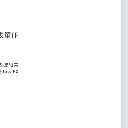
表單(F
，都是很常
avaFX