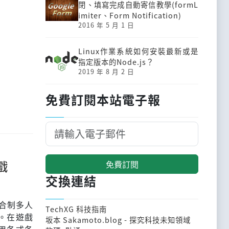
閉、填寫完成自動寄信教學(formL
imiter、Form Notification)
2016 年 5 月 1 日
Linux作業系統如何安裝最新或是
指定版本的Node.js？
2019 年 8 月 2 日
免費訂閱本站電子報
戲
免費訂閱
交換連結
回合制多人
TechXG 科技指南
。在遊戲
坂本 Sakamoto.blog - 探究科技未知領域