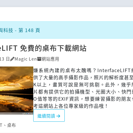
技 - 第 148 頁
aceLIFT 免費的桌布下載網站
13 日
Magic Len
網站應用
嫌系統內建的桌布太醜嗎？InterfaceLIF
供了大量的高手攝影作品，照片的解析度甚至
K以上，畫質可說是無可挑剔。此外，幾乎
片都有提供它的拍攝機型、光圈大小、快門速
O值等等的EXIF資訊，想要練習攝影的朋
考這網站上各位專家級的作品哦！
繼續閱讀
FT
、
桌布