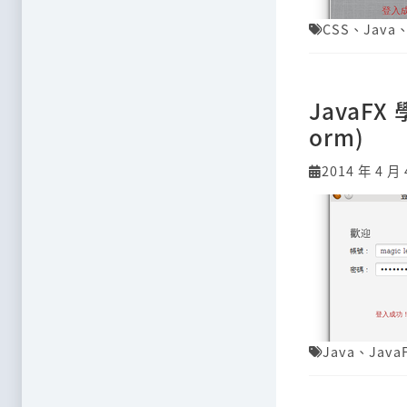
CSS
、
Java
JavaF
orm)
2014 年 4 月 
Java
、
Java