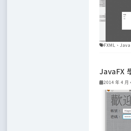
FXML
、
Java
JavaF
2014 年 4 月 