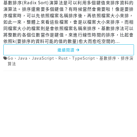
基數排序(Radix Sort)演算法是可以利用多個鍵值來排序資料的
演算法。排序還需要多個鍵值？有時候當然會需要啦！像是要排
序檔案時，可以先依照檔案名稱排序後，再依照檔案大小來排，
如此一來，整體上來看這些檔案，會是以檔案大小來排序，而相
同檔案大小的檔案則是會依照檔案名稱來排序。基數排序法可以
將整數的各個位數當作是鍵值，來進行線性時間的排序，比起會
依照k(要排序的資料可能的值的數量)愈大而愈吃空間的...
繼續閱讀
Go
、
Java
、
JavaScript
、
Rust
、
TypeScript
、
基數排序
、
排序演
算法