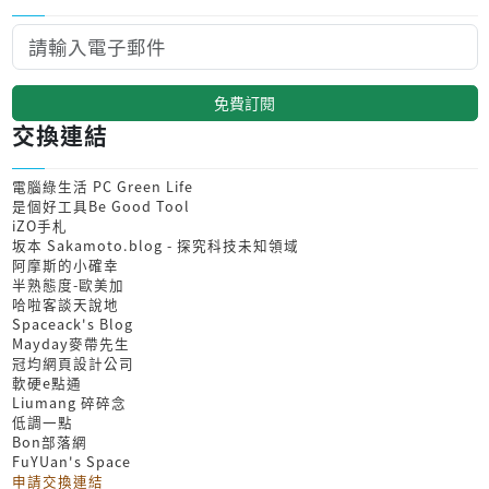
免費訂閱
交換連結
電腦綠生活 PC Green Life
是個好工具Be Good Tool
iZO手札
坂本 Sakamoto.blog - 探究科技未知領域
阿摩斯的小確幸
半熟態度-歐美加
哈啦客談天說地
Spaceack's Blog
Mayday麥帶先生
冠均網頁設計公司
軟硬e點通
Liumang 碎碎念
低調一點
Bon部落網
FuYUan's Space
申請交換連結