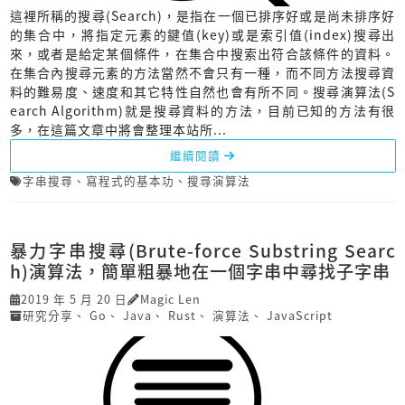
這裡所稱的搜尋(Search)，是指在一個已排序好或是尚未排序好
的集合中，將指定元素的鍵值(key)或是索引值(index)搜尋出
來，或者是給定某個條件，在集合中搜索出符合該條件的資料。
在集合內搜尋元素的方法當然不會只有一種，而不同方法搜尋資
料的難易度、速度和其它特性自然也會有所不同。搜尋演算法(S
earch Algorithm)就是搜尋資料的方法，目前已知的方法有很
多，在這篇文章中將會整理本站所...
繼續閱讀
字串搜尋
、
寫程式的基本功
、
搜尋演算法
暴力字串搜尋(Brute-force Substring Searc
h)演算法，簡單粗暴地在一個字串中尋找子字串
2019 年 5 月 20 日
Magic Len
研究分享
、
Go
、
Java
、
Rust
、
演算法
、
JavaScript