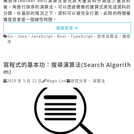
桶排序(Bucket Sort)演算法是先將大量資料分類成少量資料
後，再進行排序的演算法。可以透過簡單的運算式來完成資料的
分類，在最好的情況之下，資料可以被完全打散，此時的時間複
雜度就會是一個線性時間。
繼續閱讀
Go
、
Java
、
JavaScript
、
Rust
、
TypeScript
、
排序演算法
、
桶排
序
寫程式的基本功：搜尋演算法(Search Algorith
m)
2019 年 5 月 22 日
Magic Len
研究分享
、
演算法