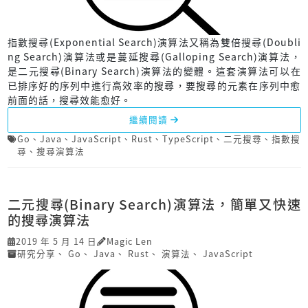
指數搜尋(Exponential Search)演算法又稱為雙倍搜尋(Doubli
ng Search)演算法或是蔓延搜尋(Galloping Search)演算法，
是二元搜尋(Binary Search)演算法的變體。這套演算法可以在
已排序好的序列中進行高效率的搜尋，要搜尋的元素在序列中愈
前面的話，搜尋效能愈好。
繼續閱讀
Go
、
Java
、
JavaScript
、
Rust
、
TypeScript
、
二元搜尋
、
指數搜
尋
、
搜尋演算法
二元搜尋(Binary Search)演算法，簡單又快速
的搜尋演算法
2019 年 5 月 14 日
Magic Len
研究分享
、
Go
、
Java
、
Rust
、
演算法
、
JavaScript