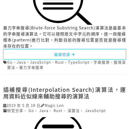
暴力字串搜尋(Brute-force Substring Search)演算法是最基本
的字串搜尋演算法。它可以按照原文中字元的順序，逐一與搜尋
樣本(pattern)進行比對，判斷目前的搜尋位置是否就是搜尋樣
本存在的位置。
繼續閱讀
Go
、
Java
、
JavaScript
、
Rust
、
TypeScript
、
字串搜尋
、
搜尋演
算法
、
暴力字串搜尋
插補搜尋(Interpolation Search)演算法，運
用資料近似線來輔助搜尋的演算法
2019 年 5 月 18 日
Magic Len
研究分享
、
Go
、
Java
、
Rust
、
演算法
、
JavaScript