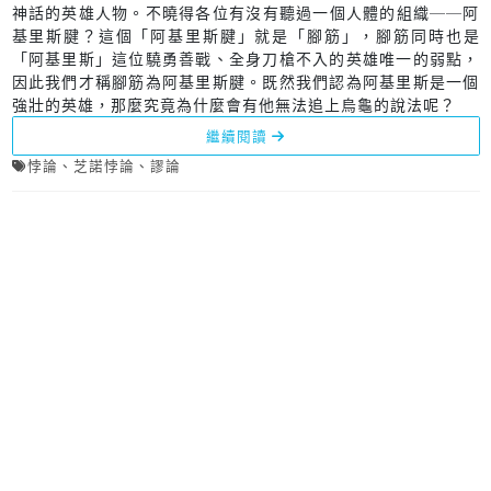
神話的英雄人物。不曉得各位有沒有聽過一個人體的組織──阿
基里斯腱？這個「阿基里斯腱」就是「腳筋」，腳筋同時也是
「阿基里斯」這位驍勇善戰、全身刀槍不入的英雄唯一的弱點，
因此我們才稱腳筋為阿基里斯腱。既然我們認為阿基里斯是一個
強壯的英雄，那麼究竟為什麼會有他無法追上烏龜的說法呢？
繼續閱讀
悖論
、
芝諾悖論
、
謬論