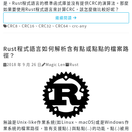
是，Rust程式語言的標準函式庫並沒有提供CRC的演算法。那麼
如果要使用Rust程式語言來計算CRC，該怎麼做比較好呢？
繼續閱讀
CRC8
、
CRC16
、
CRC32
、
CRC64
、
crc-any
Rust程式語言如何解析含有點或點點的檔案路
徑？
2018 年 9 月 26 日
Magic Len
Rust
無論是Unix-like作業系統(如Linux、macOS)或是Windows作
業系統的檔案路徑，皆有支援點(.)與點點(..)的功能。點(.)被用