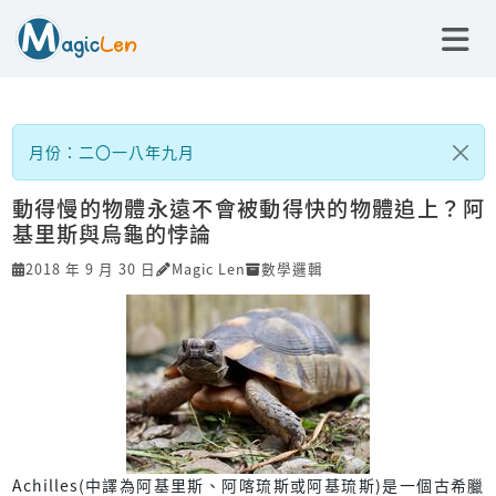
月份：二〇一八年九月
動得慢的物體永遠不會被動得快的物體追上？阿
基里斯與烏龜的悖論
2018 年 9 月 30 日
Magic Len
數學邏輯
Achilles(中譯為阿基里斯、阿喀琉斯或阿基琉斯)是一個古希臘