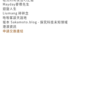
Mayday麥帶先生
迴旋人生
Liumang 碎碎念
哈啦客談天說地
坂本 Sakamoto.blog - 探究科技未知領域
港澳資訊
申請交換連結