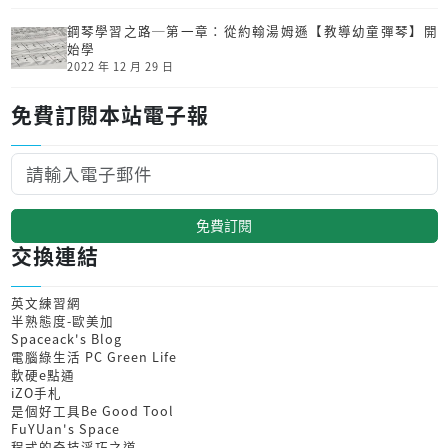
鋼琴學習之路─第一章：從約翰湯姆遜【教導幼童彈琴】開
始學
2022 年 12 月 29 日
免費訂閱本站電子報
免費訂閱
交換連結
英文練習網
半熟態度-歐美加
Spaceack's Blog
電腦綠生活 PC Green Life
軟硬e點通
iZO手札
是個好工具Be Good Tool
FuYUan's Space
程式的奇技淫巧之道