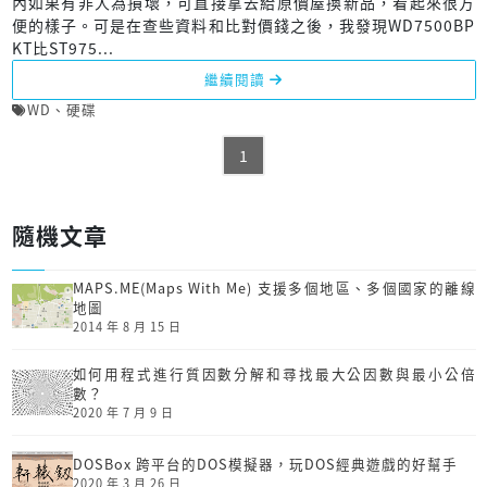
內如果有非人為損壞，可直接拿去給原價屋換新品，看起來很方
便的樣子。可是在查些資料和比對價錢之後，我發現WD7500BP
KT比ST975...
繼續閱讀
WD
、
硬碟
1
隨機文章
MAPS.ME(Maps With Me) 支援多個地區、多個國家的離線
地圖
2014 年 8 月 15 日
如何用程式進行質因數分解和尋找最大公因數與最小公倍
數？
2020 年 7 月 9 日
DOSBox 跨平台的DOS模擬器，玩DOS經典遊戲的好幫手
2020 年 3 月 26 日