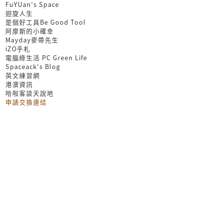
FuYUan's Space
迴旋人生
是個好工具Be Good Tool
阿摩斯的小確幸
Mayday麥帶先生
iZO手札
電腦綠生活 PC Green Life
Spaceack's Blog
英文練習網
港澳資訊
哈啦客談天說地
申請交換連結