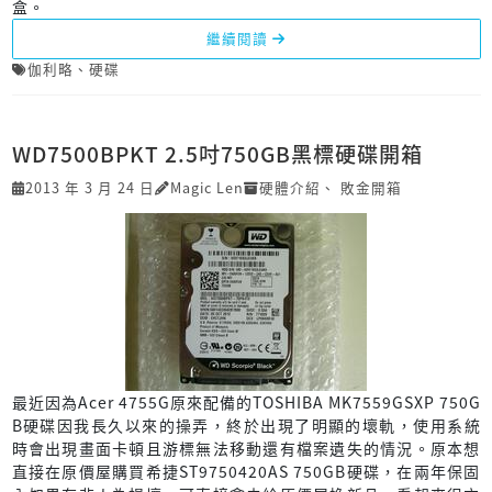
盒。
繼續閱讀
伽利略
、
硬碟
WD7500BPKT 2.5吋750GB黑標硬碟開箱
2013 年 3 月 24 日
Magic Len
硬體介紹
、
敗金開箱
最近因為Acer 4755G原來配備的TOSHIBA MK7559GSXP 750G
B硬碟因我長久以來的操弄，終於出現了明顯的壞軌，使用系統
時會出現畫面卡頓且游標無法移動還有檔案遺失的情況。原本想
直接在原價屋購買希捷ST9750420AS 750GB硬碟，在兩年保固