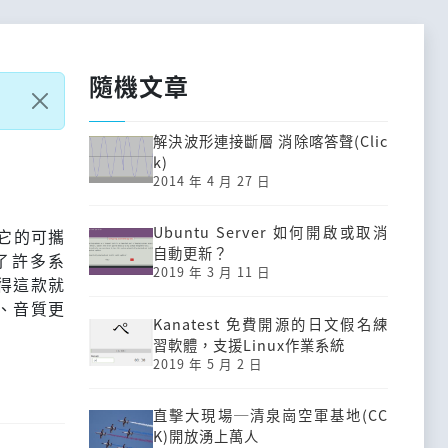
隨機文章
解決波形連接斷層 消除喀答聲(Clic
k)
2014 年 4 月 27 日
Ubuntu Server 如何開啟或取消
被它的可攜
自動更新？
分了許多系
2019 年 3 月 11 日
得這款就
)、音質更
Kanatest 免費開源的日文假名練
習軟體，支援Linux作業系統
2019 年 5 月 2 日
直擊大現場─清泉崗空軍基地(CC
K)開放湧上萬人