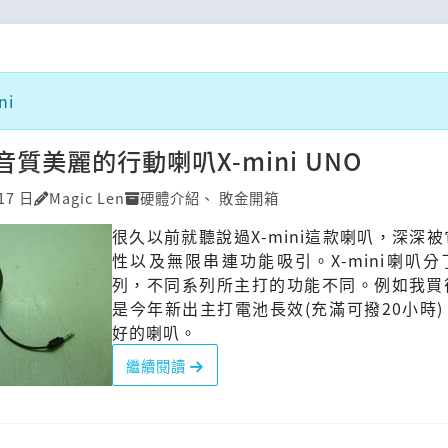
ni
質美麗的行動喇叭X-mini UNO
17 日
Magic Len
硬體介紹
、
敗金開箱
很久以前就聽說過X-mini這款喇叭，深深
性以及無限串連功能吸引。X-mini喇叭
列，不同系列所主打的功能不同。例如我買
是今年新出主打電池長效(充滿可撥20小時
好的喇叭。
繼續閱讀
叭