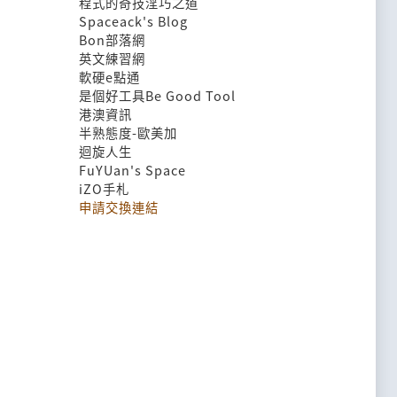
程式的奇技淫巧之道
Spaceack's Blog
Bon部落網
英文練習網
軟硬e點通
是個好工具Be Good Tool
港澳資訊
半熟態度-歐美加
迴旋人生
FuYUan's Space
iZO手札
申請交換連結