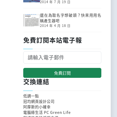
2014 年 7 月 19 日
還在為取名字想破頭？快來用用名
稱產生器吧
2014 年 4 月 18 日
免費訂閱本站電子報
免費訂閱
交換連結
低調一點
冠均網頁設計公司
阿摩斯的小確幸
電腦綠生活 PC Green Life