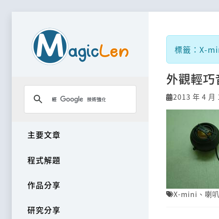
標籤：X-mi
外觀輕巧音
2013 年 4 月 
主要文章
程式解題
作品分享
X-mini
、
喇
研究分享