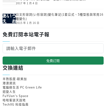
2017 年 1 月 4 日
日文形容詞(い形容詞)變化筆記(1套公式、5種型態與常用16
種變化)
2015 年 1 月 16 日
免費訂閱本站電子報
免費訂閱
交換連結
半熟態度-歐美加
港澳資訊
電腦綠生活 PC Green Life
迴旋人生
FuYUan's Space
哈啦客談天說地
TechXG 科技指南