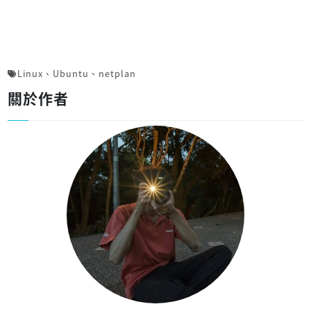
Linux
、
Ubuntu
、
netplan
關於作者