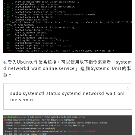
在登入Ubuntu作業系統後，可以使用以下指令來查看「system
d-networkd-wait-online.service」這個Systemd Unit的狀
態。
sudo systemctl status systemd-networkd-wait-onl
ine.service