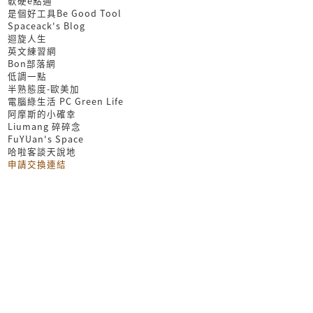
軟硬e點通
是個好工具Be Good Tool
Spaceack's Blog
迴旋人生
英文練習網
Bon部落網
低調一點
半熟態度-歐美加
電腦綠生活 PC Green Life
阿摩斯的小確幸
Liumang 碎碎念
FuYUan's Space
哈啦客談天說地
申請交換連結