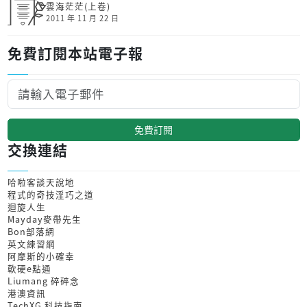
雲海茫茫(上卷)
2011 年 11 月 22 日
免費訂閱本站電子報
免費訂閱
交換連結
哈啦客談天說地
程式的奇技淫巧之道
迴旋人生
Mayday麥帶先生
Bon部落網
英文練習網
阿摩斯的小確幸
軟硬e點通
Liumang 碎碎念
港澳資訊
TechXG 科技指南