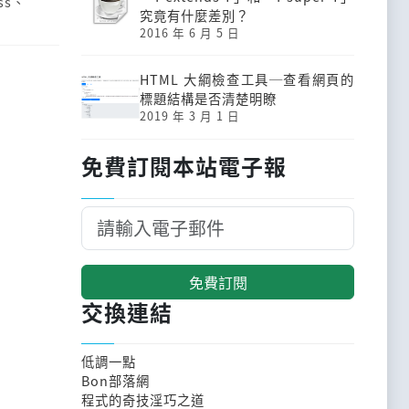
ss
、
究竟有什麼差別？
2016 年 6 月 5 日
HTML 大綱檢查工具─查看網頁的
標題結構是否清楚明瞭
2019 年 3 月 1 日
免費訂閱本站電子報
免費訂閱
交換連結
低調一點
Bon部落網
程式的奇技淫巧之道