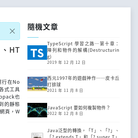
隨機文章
TypeScript 學習之路─第十章：
S、HT
陣列和物件的解構(Destructurin
g)
2019 年 12 月 12 日
西元1997年的遊戲神作──皮卡丘
，運行在No
打排球
案用各式工具
2021 年 11 月 8 日
pack也
用到的靜態
JavaScript 要如何複製物件？
L網頁，W
2022 年 12 月 8 日
Java泛型的轉換，「T」、「?」、
「? extends T」和「? super T」