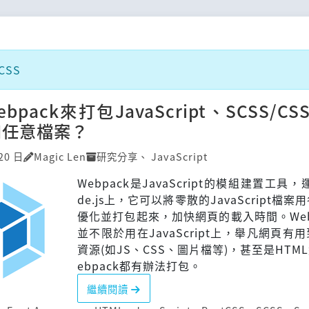
CSS
pack來打包JavaScript、SCSS/CS
和任意檔案？
20 日
Magic Len
研究分享
、
JavaScript
Webpack是JavaScript的模組建置工具
de.js上，它可以將零散的JavaScript檔
優化並打包起來，加快網頁的載入時間。Web
並不限於用在JavaScript上，舉凡網頁有
資源(如JS、CSS、圖片檔等)，甚至是HTM
ebpack都有辦法打包。
繼續閱讀