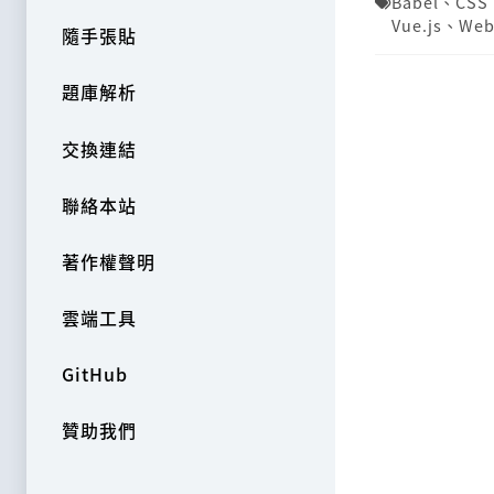
Babel
、
CSS
Vue.js
、
Web
隨手張貼
題庫解析
交換連結
聯絡本站
著作權聲明
雲端工具
GitHub
贊助我們