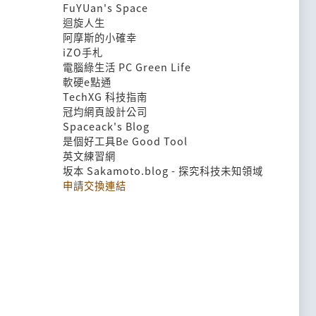
FuYUan's Space
迴旋人生
阿摩斯的小確幸
iZO手札
電腦綠生活 PC Green Life
軟硬e點通
TechXG 科技指南
冠均網頁設計公司
Spaceack's Blog
是個好工具Be Good Tool
英文練習網
坂本 Sakamoto.blog - 探究科技未知領域
申請交換連結