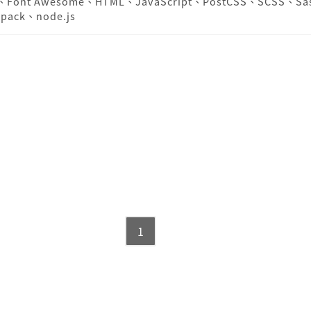
、
Font Awesome
、
HTML
、
JavaScript
、
PostCSS
、
SCSS
、
Sa
pack
、
node.js
1