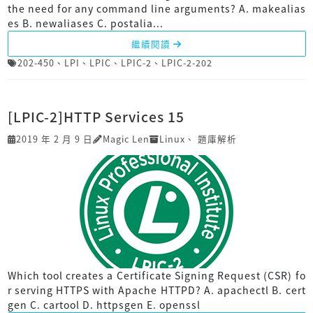
the need for any command line arguments? A. makealias
es B. newaliases C. postalia...
繼續閱讀
202-450
、
LPI
、
LPIC
、
LPIC-2
、
LPIC-2-202
[LPIC-2]HTTP Services 15
2019 年 2 月 9 日
Magic Len
Linux
、
題庫解析
Which tool creates a Certificate Signing Request (CSR) fo
r serving HTTPS with Apache HTTPD? A. apachectl B. cert
gen C. cartool D. httpsgen E. openssl