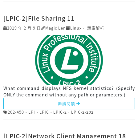
[LPIC-2]File Sharing 11
2019 年 2 月 9 日
Magic Len
Linux
、
題庫解析
What command displays NFS kernel statistics? (Specify
ONLY the command without any path or parameters.)
繼續閱讀
202-450
、
LPI
、
LPIC
、
LPIC-2
、
LPIC-2-202
[LPIC-2]Network Client Management 18