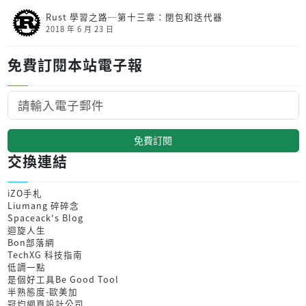
Rust 學習之路─第十三章：閉包和迭代器
2018 年 6 月 23 日
免費訂閱本站電子報
免費訂閱
交換連結
iZO手札
Liumang 碎碎念
Spaceack's Blog
迴旋人生
Bon部落網
TechXG 科技指南
低調一點
是個好工具Be Good Tool
半熟態度-歐美加
冠均網頁設計公司