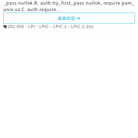
_pass nullok B. auth try_first_pass nullok, require pam_
unix.so C. auth require...
繼續閱讀
202-450
、
LPI
、
LPIC
、
LPIC-2
、
LPIC-2-202