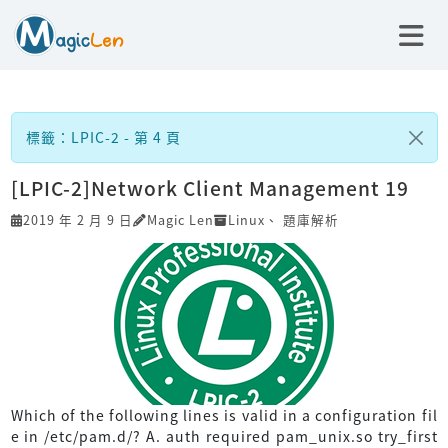
標籤：LPIC-2 - 第 4 頁
[LPIC-2]Network Client Management 19
2019 年 2 月 9 日
Magic Len
Linux
、
題庫解析
Which of the following lines is valid in a configuration fil
e in /etc/pam.d/? A. auth required pam_unix.so try_first