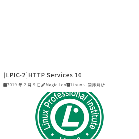
[LPIC-2]HTTP Services 16
2019 年 2 月 9 日
Magic Len
Linux
、
題庫解析