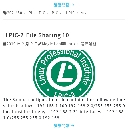
繼續閱讀
202-450
、
LPI
、
LPIC
、
LPIC-2
、
LPIC-2-202
[LPIC-2]File Sharing 10
2019 年 2 月 9 日
Magic Len
Linux
、
題庫解析
The Samba configuration file contains the following line
s: hosts allow = 192.168.1.100 192.168.2.0/255.255.255.0
localhost host deny = 192.168.2.31 interfaces = 192.168.
1.0/255.255.255.0 192.168....
繼續閱讀