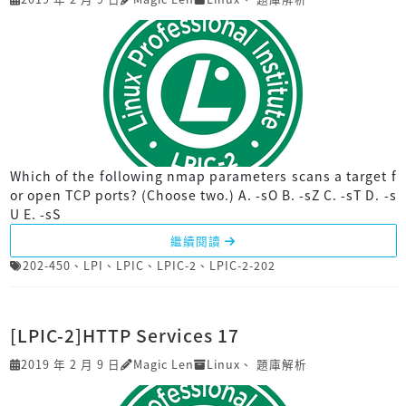
Which of the following nmap parameters scans a target f
or open TCP ports? (Choose two.) A. -sO B. -sZ C. -sT D. -s
U E. -sS
繼續閱讀
202-450
、
LPI
、
LPIC
、
LPIC-2
、
LPIC-2-202
[LPIC-2]HTTP Services 17
2019 年 2 月 9 日
Magic Len
Linux
、
題庫解析