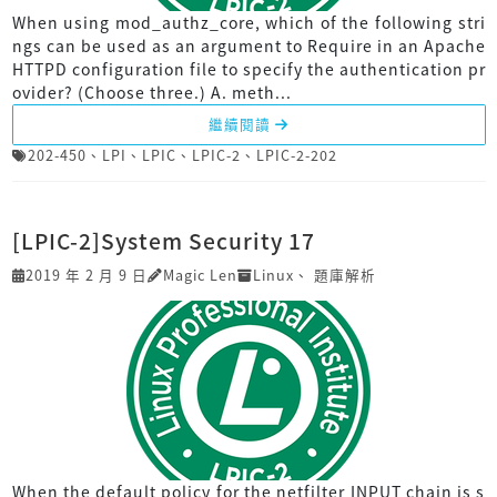
When using mod_authz_core, which of the following stri
ngs can be used as an argument to Require in an Apache
HTTPD configuration file to specify the authentication pr
ovider? (Choose three.) A. meth...
繼續閱讀
202-450
、
LPI
、
LPIC
、
LPIC-2
、
LPIC-2-202
[LPIC-2]System Security 17
2019 年 2 月 9 日
Magic Len
Linux
、
題庫解析
When the default policy for the netfilter INPUT chain is s