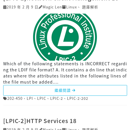
2019 年 2 月 9 日
Magic Len
Linux
、
題庫解析
Which of the following statements is INCORRECT regardi
ng the LDIF file format? A. It contains a dn line that indic
ates where the attributes listed in the following lines of
the file must be added....
繼續閱讀
202-450
、
LPI
、
LPIC
、
LPIC-2
、
LPIC-2-202
[LPIC-2]HTTP Services 18
2019 年 2 月 9 日
Magic Len
Linux
、
題庫解析