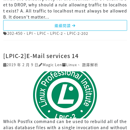
et to DROP, why should a rule allowing traffic to localhos
t exist? A. All traffic to localhost must always be allowed
B. It doesn't matter...
繼續閱讀
202-450
、
LPI
、
LPIC
、
LPIC-2
、
LPIC-2-202
[LPIC-2]E-Mail services 14
2019 年 2 月 9 日
Magic Len
Linux
、
題庫解析
Which Postfix command can be used to rebuild all of the
alias database files with a single invocation and without