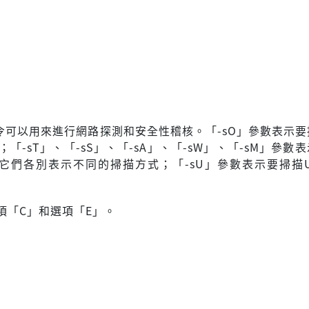
指令可以用來進行網路探測和安全性稽核。「-sO」參數表示要
P)；「-sT」、「-sS」、「-sA」、「-sW」、「-sM」參數
，它們各別表示不同的掃描方式；「-sU」參數表示要掃描U
項「C」和選項「E」。