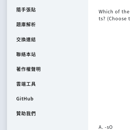
隨手張貼
Which of the
ts? (Choose 
題庫解析
交換連結
聯絡本站
著作權聲明
雲端工具
GitHub
贊助我們
A. -sO