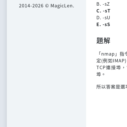
B. -sZ
2014-2026 © MagicLen.
C. -sT
D. -sU
E. -sS
題解
「nmap」
定(例如IMA
TCP連接埠
埠。
所以答案是選