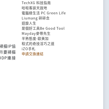
TechXG 科技指南
哈啦客談天說地
電腦綠生活 PC Green Life
Liumang 碎碎念
迴旋人生
是個好工具Be Good Tool
Mayday麥帶先生
半熟態度-歐美加
程式的奇技淫巧之道
掃描IP協
iZO手札
表示要掃描
申請交換連結
DP連接