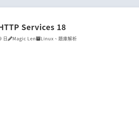
HTTP Services 18
9 日
Magic Len
Linux
、
題庫解析