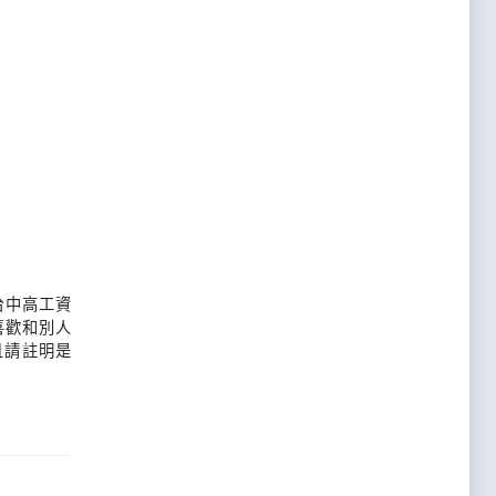
台中高工資
喜歡和別人
且請註明是