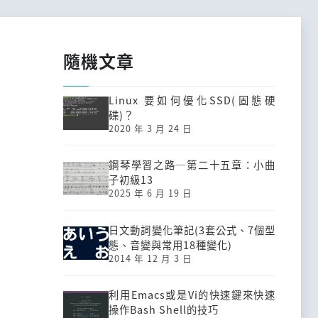
隨機文章
Linux 要如何優化SSD(固態硬
碟)？
2020 年 3 月 24 日
鋼琴學習之路─第二十五章：小曲
子初級13
2025 年 6 月 19 日
日文動詞變化筆記(3套公式、7個型
態、音變與常用18種變化)
2014 年 12 月 3 日
利用Emacs或是Vi的快速鍵來快速
操作Bash Shell的技巧