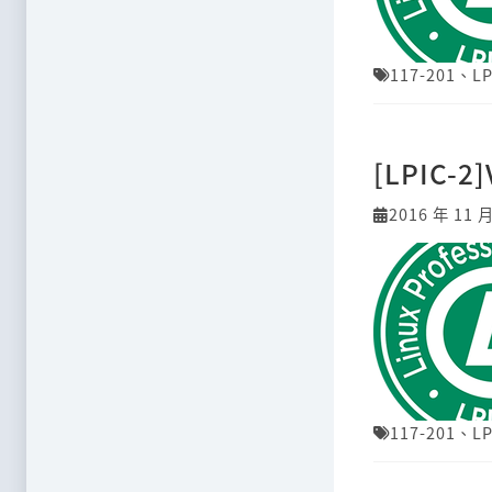
117-201
、
LP
[LPIC-2
2016 年 11 
117-201
、
LP