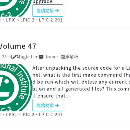
upgrade
繼續閱讀
I
、
LPIC
、
LPIC-2
、
LPIC-2-201
]Volume 47
月 23 日
Magic Len
Linux
、
題庫解析
After unpacking the source code for a L
nel, what is the first make command th
d be run which will delete any current 
ation and all generated files? This co
ll ensure that...
繼續閱讀
I
、
LPIC
、
LPIC-2
、
LPIC-2-201