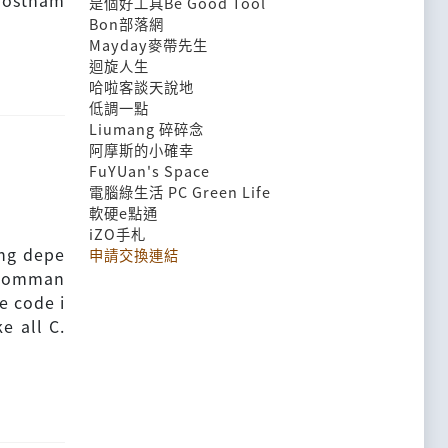
 hostnam
是個好工具Be Good Tool
Bon部落網
Mayday麥帶先生
迴旋人生
哈啦客談天說地
低調一點
Liumang 碎碎念
阿摩斯的小確幸
FuYUan's Space
電腦綠生活 PC Green Life
軟硬e點通
iZO手札
ing depe
申請交換連結
 comman
e code i
e all C.