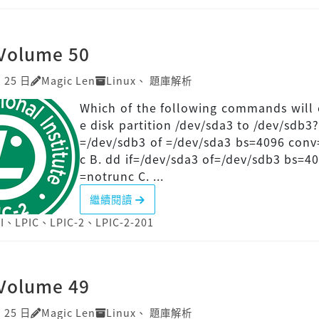
]Volume 50
月 25 日
Magic Len
Linux
、
題庫解析
Which of the following commands will
e disk partition /dev/sda3 to /dev/sdb3? 
=/dev/sdb3 of =/dev/sda3 bs=4096 con
c B. dd if=/dev/sda3 of=/dev/sdb3 bs=4
=notrunc C. ...
繼續閱讀
I
、
LPIC
、
LPIC-2
、
LPIC-2-201
]Volume 49
月 25 日
Magic Len
Linux
、
題庫解析