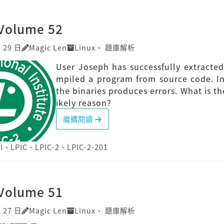
]Volume 52
月 29 日
Magic Len
Linux
、
題庫解析
User Joseph has successfully extracte
mpiled a program from source code. In
the binaries produces errors. What is th
ikely reason?
繼續閱讀
I
、
LPIC
、
LPIC-2
、
LPIC-2-201
]Volume 51
月 27 日
Magic Len
Linux
、
題庫解析