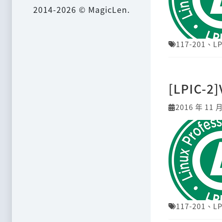
2014-2026 © MagicLen.
117-201
、
LP
[LPIC-2
2016 年 11 
117-201
、
LP