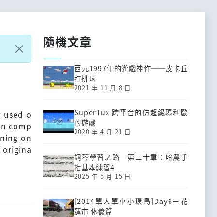
隨機文章
西元1997年的遊戲神作──皮卡丘
打排球
2021 年 11 月 8 日
SuperTux 跨平台的仿超級瑪利歐
g used o
的遊戲
een comp
2020 年 4 月 21 日
ening on
f origina
鋼琴學習之路─第二十章：哈農手
指基本練習4
2025 年 5 月 15 日
[2014單人單車小環島]Day6－花
蓮市 休養篇