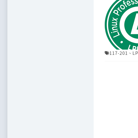
117-201
、
LP