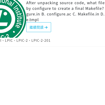
After unpacking source code, what file
by configure to create a final Makefile? 
gure.in B. configure.ac C. Makefile.in D.
e.tmpl
繼續閱讀
I
、
LPIC
、
LPIC-2
、
LPIC-2-201