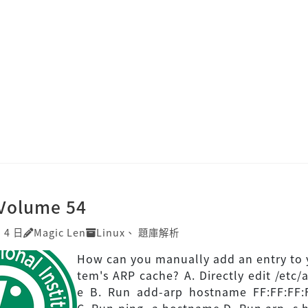
]Volume 54
 4 日
Magic Len
Linux
、
題庫解析
How can you manually add an entry to 
tem's ARP cache? A. Directly edit /etc/
e B. Run add-arp hostname FF:FF:FF:F