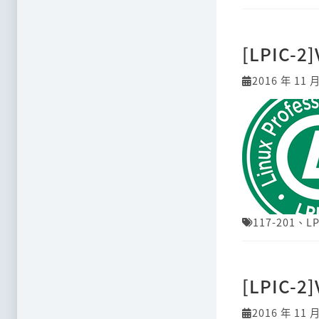
[LPIC-2
2016 年 11 
117-201
、
LP
[LPIC-2
2016 年 11 