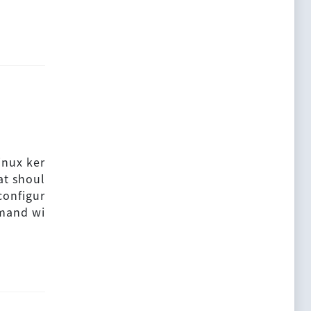
inux ker
at shoul
configur
mmand wi