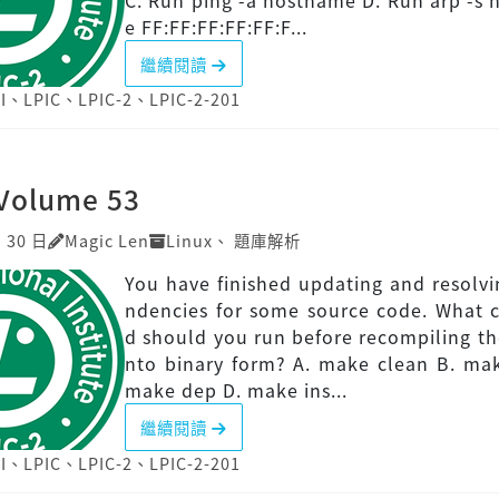
C. Run ping -a hostname D. Run arp -s
e FF:FF:FF:FF:FF:F...
繼續閱讀
I
、
LPIC
、
LPIC-2
、
LPIC-2-201
]Volume 53
月 30 日
Magic Len
Linux
、
題庫解析
You have finished updating and resolv
ndencies for some source code. What
d should you run before recompiling th
nto binary form? A. make clean B. mak
make dep D. make ins...
繼續閱讀
I
、
LPIC
、
LPIC-2
、
LPIC-2-201