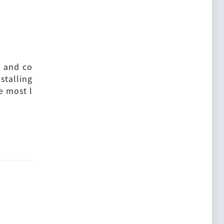
d and co
stalling
e most l