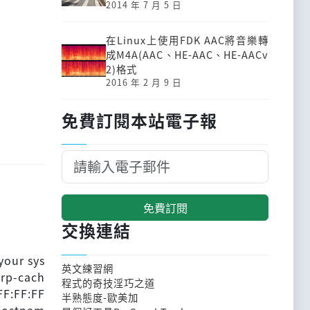
2014 年 7 月 5 日
在Linux上使用FDK AAC將音樂轉
成M4A(AAC、HE-AAC、HE-AACv
2)格式
2016 年 2 月 9 日
免費訂閱本站電子報
免費訂閱
交換連結
your sys
英文練習網
arp-cach
程式的奇技淫巧之道
F:FF:FF
半熟態度-歐美加