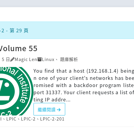
2 - 第 29 頁
]Volume 55
 5 日
Magic Len
Linux
、
題庫解析
You find that a host (192.168.1.4) bein
n one of your client's networks has b
romised with a backdoor program list
port 31337. Your client requests a list o
ting IP addre...
繼續閱讀
I
、
LPIC
、
LPIC-2
、
LPIC-2-201