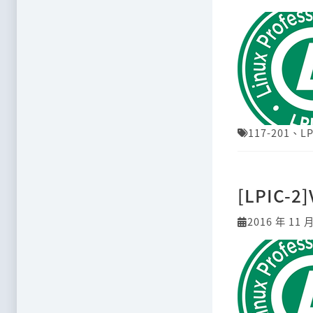
117-201
、
LP
[LPIC-2
2016 年 11 