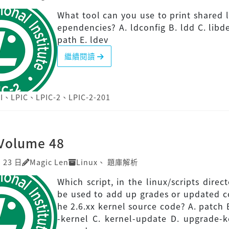
What tool can you use to print shared l
ependencies? A. ldconfig B. ldd C. libde
path E. ldev
繼續閱讀
I
、
LPIC
、
LPIC-2
、
LPIC-2-201
]Volume 48
月 23 日
Magic Len
Linux
、
題庫解析
Which script, in the linux/scripts direct
be used to add up grades or updated c
he 2.6.xx kernel source code? A. patch 
-kernel C. kernel-update D. upgrade-k