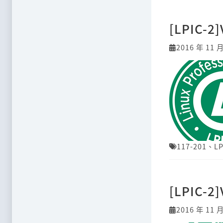
[LPIC-2
2016 年 11 
117-201
、
LP
[LPIC-2
2016 年 11 