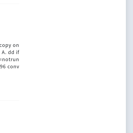
 copy on
A. dd if
v=notrun
096 conv