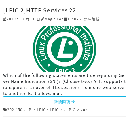
[LPIC-2]HTTP Services 22
2019 年 2 月 10 日
Magic Len
Linux
、
題庫解析
Which of the following statements are true regarding Ser
ver Name Indication (SNI)? (Choose two.) A. It supports t
ransparent failover of TLS sessions from one web server
to another. B. It allows mu...
繼續閱讀
202-450
、
LPI
、
LPIC
、
LPIC-2
、
LPIC-2-202