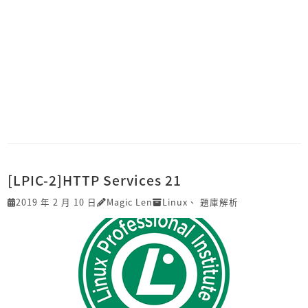
[LPIC-2]HTTP Services 21
2019 年 2 月 10 日
Magic Len
Linux
、
題庫解析