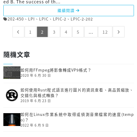
ed B. The success of th...
繼續閱讀
202-450
、
LPI
、
LPIC
、
LPIC-2
、
LPIC-2-202
1
2
3
4
5
...
12
隨機文章
如何用FFmpeg將影像轉成VP9格式？
2020 年 6 月 30 日
如何使用Rust程式語言進行圖片的資訊查看、高品質縮放、
交錯化與格式轉換？
2019 年 6 月 23 日
如何在Linux作業系統中取得或偵測音樂檔案的速度(temp
o)？
2022 年 6 月 9 日