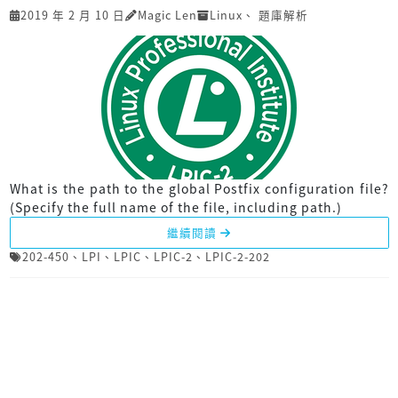
2019 年 2 月 10 日
Magic Len
Linux
、
題庫解析
What is the path to the global Postfix configuration file?
(Specify the full name of the file, including path.)
繼續閱讀
202-450
、
LPI
、
LPIC
、
LPIC-2
、
LPIC-2-202