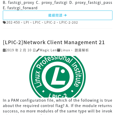
B. fastcgi_proxy C. proxy_fastcgi D. proxy_fastcgi_pass
E. fastcgi_forward
繼續閱讀
202-450
、
LPI
、
LPIC
、
LPIC-2
、
LPIC-2-202
[LPIC-2]Network Client Management 21
2019 年 2 月 10 日
Magic Len
Linux
、
題庫解析
In a PAM configuration file, which of the following is true
about the required control flag? A. If the module returns
success, no more modules of the same type will be invok