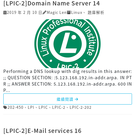
[LPIC-2]Domain Name Server 14
2019 年 2 月 10 日
Magic Len
Linux
、
題庫解析
Performing a DNS lookup with dig results in this answer:
;; QUESTION SECTION: :5.123.168.192.in-addr.arpa. IN PT
R ;; ANSWER SECTION: 5.123.168.192.in-addr.arpa. 600 IN
P...
繼續閱讀
202-450
、
LPI
、
LPIC
、
LPIC-2
、
LPIC-2-202
[LPIC-2]E-Mail services 16