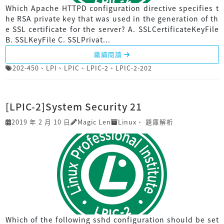
Which Apache HTTPD configuration directive specifies t
he RSA private key that was used in the generation of th
e SSL certificate for the server? A. SSLCertificateKeyFile
B. SSLKeyFile C. SSLPrivat...
繼續閱讀
202-450
、
LPI
、
LPIC
、
LPIC-2
、
LPIC-2-202
[LPIC-2]System Security 21
2019 年 2 月 10 日
Magic Len
Linux
、
題庫解析
Which of the following sshd configuration should be set