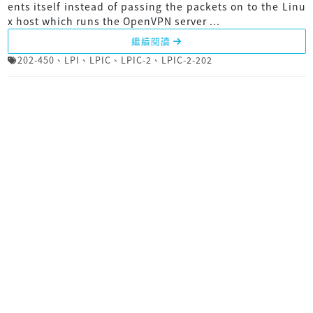
ents itself instead of passing the packets on to the Linu
x host which runs the OpenVPN server ...
繼續閱讀
202-450
、
LPI
、
LPIC
、
LPIC-2
、
LPIC-2-202