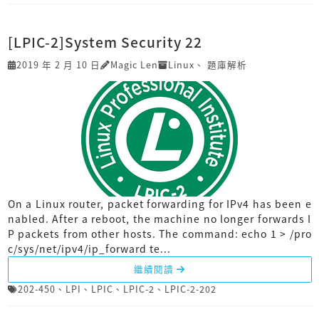
[LPIC-2]System Security 22
2019 年 2 月 10 日
Magic Len
Linux
、
題庫解析
On a Linux router, packet forwarding for IPv4 has been e
nabled. After a reboot, the machine no longer forwards I
P packets from other hosts. The command: echo 1 > /pro
c/sys/net/ipv4/ip_forward te...
繼續閱讀
202-450
、
LPI
、
LPIC
、
LPIC-2
、
LPIC-2-202