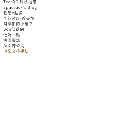
TechXG 科技指南
Spaceack's Blog
軟硬e點通
半熟態度-歐美加
阿摩斯的小確幸
Bon部落網
低調一點
港澳資訊
英文練習網
申請交換連結