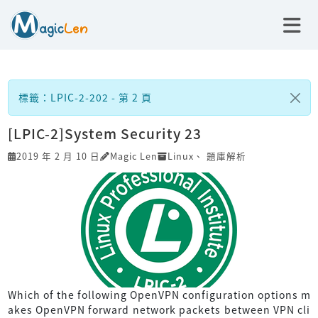
標籤：LPIC-2-202 - 第 2 頁
[LPIC-2]System Security 23
2019 年 2 月 10 日
Magic Len
Linux
、
題庫解析
Which of the following OpenVPN configuration options m
akes OpenVPN forward network packets between VPN cli