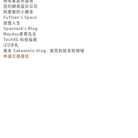
哈啦客談天說地
冠均網頁設計公司
阿摩斯的小確幸
FuYUan's Space
迴旋人生
Spaceack's Blog
Mayday麥帶先生
TechXG 科技指南
iZO手札
坂本 Sakamoto.blog - 探究科技未知領域
申請交換連結