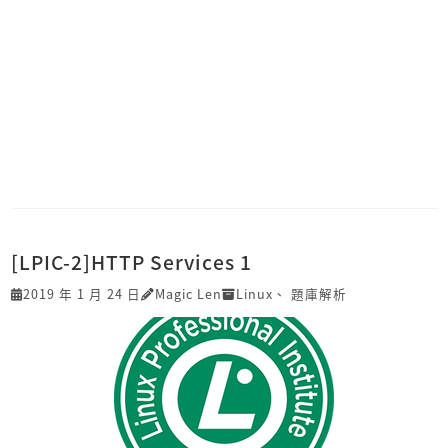
[LPIC-2]HTTP Services 1
2019 年 1 月 24 日
Magic Len
Linux
、
題庫解析