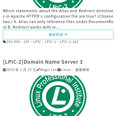
Which statements about the Alias and Redirect directive
s in Apache HTTPD's configuration file are true? (Choose
two.) A. Alias can only reference files under DocumentRo
ot B. Redirect works with re...
繼續閱讀
202-450
、
LPI
、
LPIC
、
LPIC-2
、
LPIC-2-202
[LPIC-2]Domain Name Server 3
2019 年 1 月 23 日
Magic Len
Linux
、
題庫解析