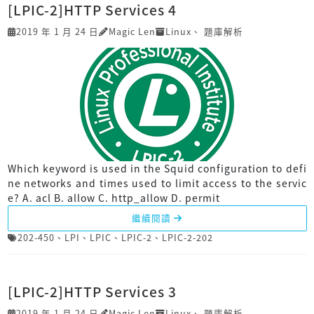
[LPIC-2]HTTP Services 4
2019 年 1 月 24 日
Magic Len
Linux
、
題庫解析
Which keyword is used in the Squid configuration to defi
ne networks and times used to limit access to the servic
e? A. acl B. allow C. http_allow D. permit
繼續閱讀
202-450
、
LPI
、
LPIC
、
LPIC-2
、
LPIC-2-202
[LPIC-2]HTTP Services 3
2019 年 1 月 24 日
Magic Len
Linux
、
題庫解析