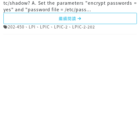
tc/shadow? A. Set the parameters "encrypt passwords =
yes" and "password file = /etc/pass...
繼續閱讀
202-450
、
LPI
、
LPIC
、
LPIC-2
、
LPIC-2-202