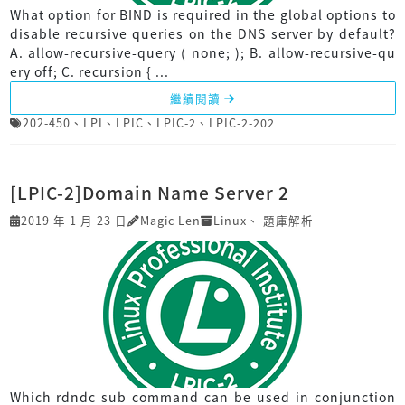
What option for BIND is required in the global options to
disable recursive queries on the DNS server by default?
A. allow-recursive-query ( none; ); B. allow-recursive-qu
ery off; C. recursion { ...
繼續閱讀
202-450
、
LPI
、
LPIC
、
LPIC-2
、
LPIC-2-202
[LPIC-2]Domain Name Server 2
2019 年 1 月 23 日
Magic Len
Linux
、
題庫解析
Which rdndc sub command can be used in conjunction