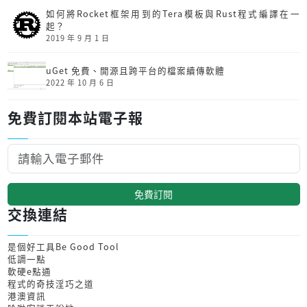
如何將Rocket框架用到的Tera模板與Rust程式編譯在一
起？
2019 年 9 月 1 日
uGet 免費、開源且跨平台的檔案續傳軟體
2022 年 10 月 6 日
免費訂閱本站電子報
免費訂閱
交換連結
是個好工具Be Good Tool
低調一點
軟硬e點通
程式的奇技淫巧之道
港澳資訊