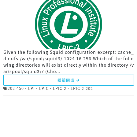
Given the following Squid configuration excerpt: cache_
dir ufs /var/spool/squid3/ 1024 16 256 Which of the follo
wing directories will exist directly within the directory /v
ar/spool/squid3/? (Cho...
繼續閱讀
202-450
、
LPI
、
LPIC
、
LPIC-2
、
LPIC-2-202