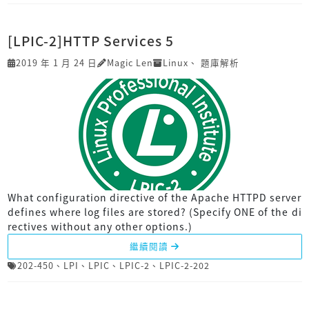
[LPIC-2]HTTP Services 5
2019 年 1 月 24 日
Magic Len
Linux
、
題庫解析
What configuration directive of the Apache HTTPD server
defines where log files are stored? (Specify ONE of the di
rectives without any other options.)
繼續閱讀
202-450
、
LPI
、
LPIC
、
LPIC-2
、
LPIC-2-202