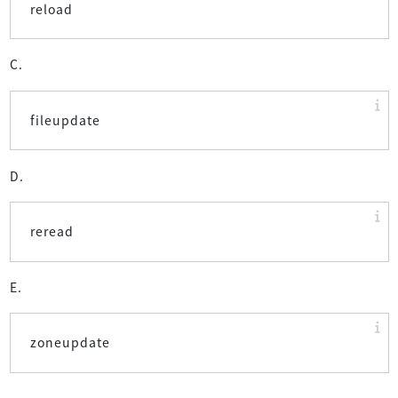
reload
C.
fileupdate
D.
reread
E.
zoneupdate