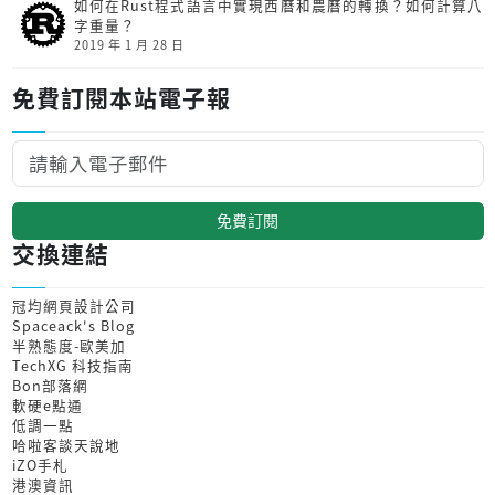
如何在Rust程式語言中實現西曆和農曆的轉換？如何計算八
字重量？
2019 年 1 月 28 日
免費訂閱本站電子報
免費訂閱
交換連結
冠均網頁設計公司
Spaceack's Blog
半熟態度-歐美加
TechXG 科技指南
Bon部落網
軟硬e點通
低調一點
哈啦客談天說地
iZO手札
港澳資訊