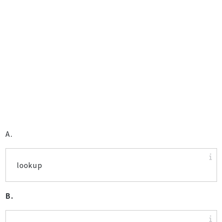
A.
lookup
B.