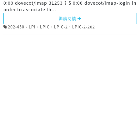
0:00 dovecot/imap 31253 ? S 0:00 dovecot/imap-login In
order to associate th...
繼續閱讀
202-450
、
LPI
、
LPIC
、
LPIC-2
、
LPIC-2-202