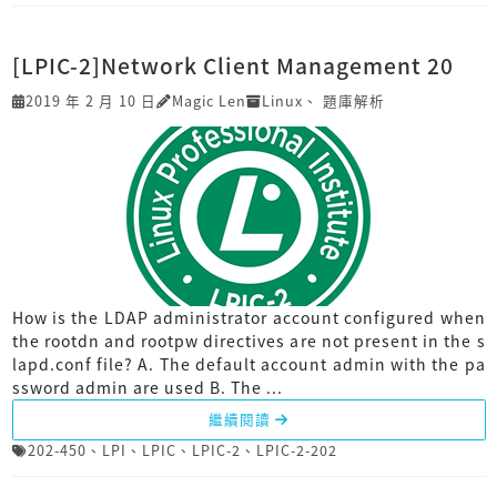
[LPIC-2]Network Client Management 20
2019 年 2 月 10 日
Magic Len
Linux
、
題庫解析
How is the LDAP administrator account configured when
the rootdn and rootpw directives are not present in the s
lapd.conf file? A. The default account admin with the pa
ssword admin are used B. The ...
繼續閱讀
202-450
、
LPI
、
LPIC
、
LPIC-2
、
LPIC-2-202