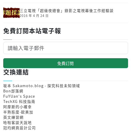
三立電視「超級夜總會」錄影之電視幕後工作經驗談
2016 年 4 月 24 日
免費訂閱本站電子報
免費訂閱
交換連結
坂本 Sakamoto.blog - 探究科技未知領域
Bon部落網
FuYUan's Space
TechXG 科技指南
阿摩斯的小確幸
半熟態度-歐美加
英文練習網
哈啦客談天說地
冠均網頁設計公司