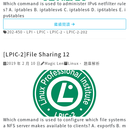
Which command is used to administer IPv6 netfilter rule
s? A. iptables B. iptablesv6 C. iptables6 D. ip6tables E. i
pv6tables
繼續閱讀
202-450
、
LPI
、
LPIC
、
LPIC-2
、
LPIC-2-202
[LPIC-2]File Sharing 12
2019 年 2 月 10 日
Magic Len
Linux
、
題庫解析
Which command is used to configure which file systems
a NFS server makes available to clients? A. exportfs B. m