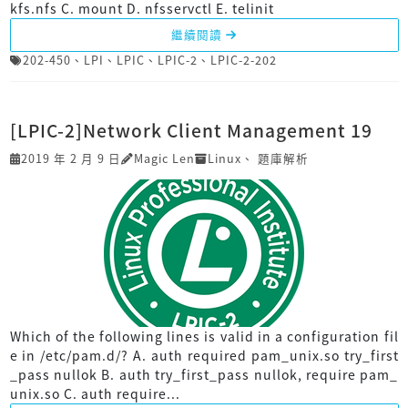
kfs.nfs C. mount D. nfsservctl E. telinit
繼續閱讀
202-450
、
LPI
、
LPIC
、
LPIC-2
、
LPIC-2-202
[LPIC-2]Network Client Management 19
2019 年 2 月 9 日
Magic Len
Linux
、
題庫解析
Which of the following lines is valid in a configuration fil
e in /etc/pam.d/? A. auth required pam_unix.so try_first
_pass nullok B. auth try_first_pass nullok, require pam_
unix.so C. auth require...