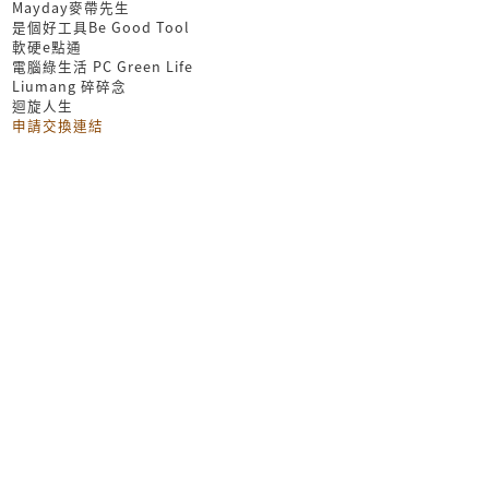
Mayday麥帶先生
是個好工具Be Good Tool
軟硬e點通
電腦綠生活 PC Green Life
Liumang 碎碎念
迴旋人生
申請交換連結