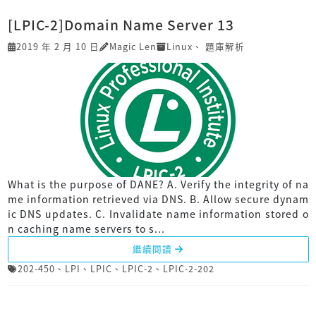
[LPIC-2]Domain Name Server 13
2019 年 2 月 10 日
Magic Len
Linux
、
題庫解析
What is the purpose of DANE? A. Verify the integrity of na
me information retrieved via DNS. B. Allow secure dynam
ic DNS updates. C. Invalidate name information stored o
n caching name servers to s...
繼續閱讀
202-450
、
LPI
、
LPIC
、
LPIC-2
、
LPIC-2-202