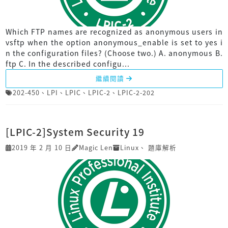
Which FTP names are recognized as anonymous users in
vsftp when the option anonymous_enable is set to yes i
n the configuration files? (Choose two.) A. anonymous B.
ftp C. In the described configu...
繼續閱讀
202-450
、
LPI
、
LPIC
、
LPIC-2
、
LPIC-2-202
[LPIC-2]System Security 19
2019 年 2 月 10 日
Magic Len
Linux
、
題庫解析