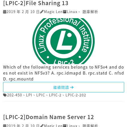
[LPIC-2]File Sharing 13
2019 年 2 月 10 日
Magic Len
Linux
、
題庫解析
Which of the following services belongs to NFSv4 and do
es not exist in NFSv3? A. rpc.idmapd B. rpc.statd C. nfsd
D. rpc.mountd
繼續閱讀
202-450
、
LPI
、
LPIC
、
LPIC-2
、
LPIC-2-202
[LPIC-2]Domain Name Server 12
2019 年 2 月 10 日
Magic Len
Linux
、
題庫解析