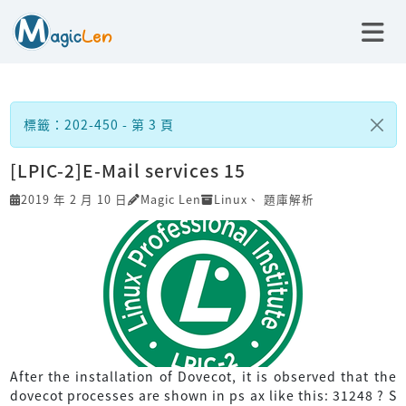
標籤：202-450 - 第 3 頁
[LPIC-2]E-Mail services 15
2019 年 2 月 10 日
Magic Len
Linux
、
題庫解析
After the installation of Dovecot, it is observed that the
dovecot processes are shown in ps ax like this: 31248 ? S