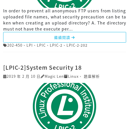
In order to prevent all anonymous FTP users from listing
uploaded file names, what security precaution can be ta
ken when creating an upload directory? A. The directory
must not have the execute per...
繼續閱讀
202-450
、
LPI
、
LPIC
、
LPIC-2
、
LPIC-2-202
[LPIC-2]System Security 18
2019 年 2 月 10 日
Magic Len
Linux
、
題庫解析