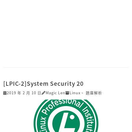
[LPIC-2]System Security 20
2019 年 2 月 10 日
Magic Len
Linux
、
題庫解析