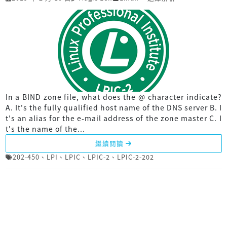
In a BIND zone file, what does the @ character indicate?
A. It's the fully qualified host name of the DNS server B. I
t's an alias for the e-mail address of the zone master C. I
t's the name of the...
繼續閱讀
202-450
、
LPI
、
LPIC
、
LPIC-2
、
LPIC-2-202