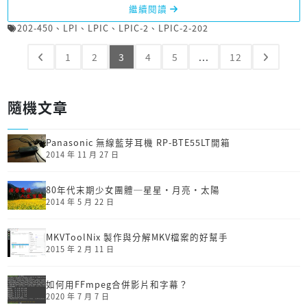
繼續閱讀
202-450
、
LPI
、
LPIC
、
LPIC-2
、
LPIC-2-202
1
2
3
4
5
...
12
隨機文章
Panasonic 無線藍芽耳機 RP-BTE55LT開箱
2014 年 11 月 27 日
80年代末期少女團體─星星‧月亮‧太陽
2014 年 5 月 22 日
MKVToolNix 製作與分解MKV檔案的好幫手
2015 年 2 月 11 日
如何用FFmpeg合併影片和字幕？
2020 年 7 月 7 日