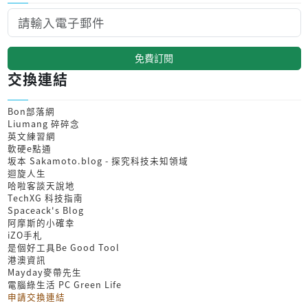
免費訂閱
交換連結
Bon部落網
Liumang 碎碎念
英文練習網
軟硬e點通
坂本 Sakamoto.blog - 探究科技未知領域
迴旋人生
哈啦客談天說地
TechXG 科技指南
Spaceack's Blog
阿摩斯的小確幸
iZO手札
是個好工具Be Good Tool
港澳資訊
Mayday麥帶先生
電腦綠生活 PC Green Life
申請交換連結