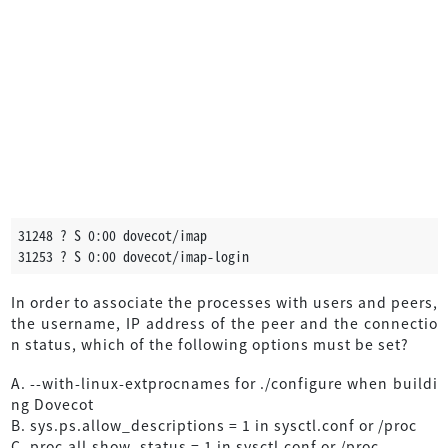
31248 ? S 0:00 dovecot/imap
31253 ? S 0:00 dovecot/imap-login
In order to associate the processes with users and peers,
the username, IP address of the peer and the connectio
n status, which of the following options must be set?
A. --with-linux-extprocnames for ./configure when buildi
ng Dovecot
B. sys.ps.allow_descriptions = 1 in sysctl.conf or /proc
C. proc.all.show_status = 1 in sysctl.conf or /proc