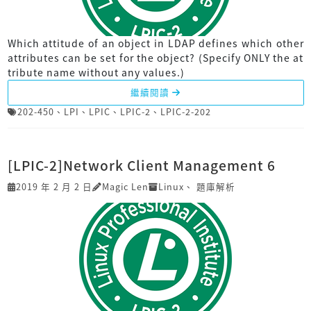
Which attitude of an object in LDAP defines which other
attributes can be set for the object? (Specify ONLY the at
tribute name without any values.)
繼續閱讀
202-450
、
LPI
、
LPIC
、
LPIC-2
、
LPIC-2-202
[LPIC-2]Network Client Management 6
2019 年 2 月 2 日
Magic Len
Linux
、
題庫解析