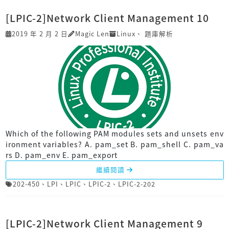
[LPIC-2]Network Client Management 10
2019 年 2 月 2 日
Magic Len
Linux
、
題庫解析
Which of the following PAM modules sets and unsets env
ironment variables? A. pam_set B. pam_shell C. pam_va
rs D. pam_env E. pam_export
繼續閱讀
202-450
、
LPI
、
LPIC
、
LPIC-2
、
LPIC-2-202
[LPIC-2]Network Client Management 9