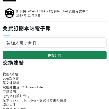
如何將reCAPTCHA v3加進Rocket應用程式中？
2019 年 11 月 5 日
免費訂閱本站電子報
免費訂閱
交換連結
軟硬e點通
Bon部落網
英文練習網
電腦綠生活 PC Green Life
港澳資訊
冠均網頁設計公司
坂本 Sakamoto.blog - 探究科技未知領域
迴旋人生
阿摩斯的小確幸