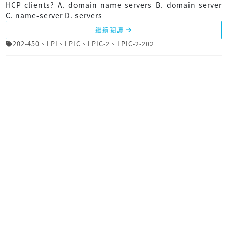
HCP clients? A. domain-name-servers B. domain-server
C. name-server D. servers
繼續閱讀
202-450
、
LPI
、
LPIC
、
LPIC-2
、
LPIC-2-202