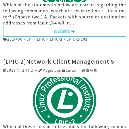
Which of the statements below are correct regarding the
following commands, which are executed on a Linux rou
ter? (Choose two.) A. Packets with source or destination
addresses from fe80::/64 will n...
繼續閱讀
202-450
、
LPI
、
LPIC
、
LPIC-2
、
LPIC-2-202
[LPIC-2]Network Client Management 5
2019 年 2 月 2 日
Magic Len
Linux
、
題庫解析
Which of these sets of entries does the following comma