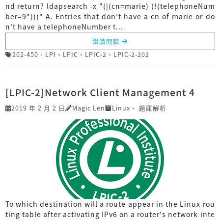
nd return? ldapsearch -x "(|(cn=marie) (!(telephoneNum
ber=9*)))" A. Entries that don't have a cn of marie or do
n't have a telephoneNumber t...
繼續閱讀
202-450
、
LPI
、
LPIC
、
LPIC-2
、
LPIC-2-202
[LPIC-2]Network Client Management 4
2019 年 2 月 2 日
Magic Len
Linux
、
題庫解析
To which destination will a route appear in the Linux rou
ting table after activating IPv6 on a router's network inte