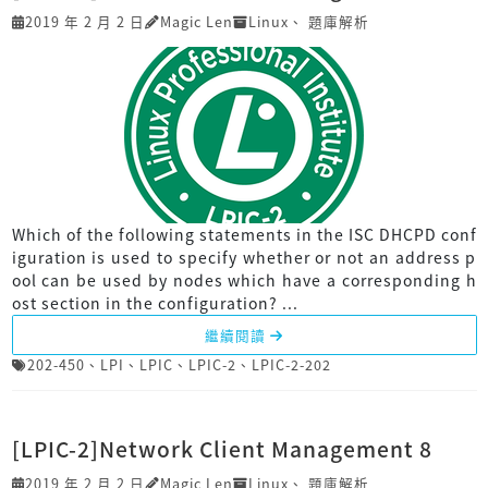
2019 年 2 月 2 日
Magic Len
Linux
、
題庫解析
Which of the following statements in the ISC DHCPD conf
iguration is used to specify whether or not an address p
ool can be used by nodes which have a corresponding h
ost section in the configuration? ...
繼續閱讀
202-450
、
LPI
、
LPIC
、
LPIC-2
、
LPIC-2-202
[LPIC-2]Network Client Management 8
2019 年 2 月 2 日
Magic Len
Linux
、
題庫解析