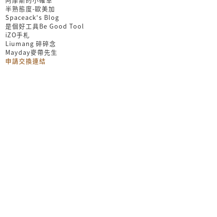
半熟態度-歐美加
Spaceack's Blog
是個好工具Be Good Tool
iZO手札
Liumang 碎碎念
Mayday麥帶先生
申請交換連結