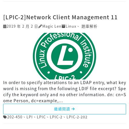
[LPIC-2]Network Client Management 11
2019 年 2 月 2 日
Magic Len
Linux
、
題庫解析
In order to specify alterations to an LDAP entry, what key
word is missing from the following LDIF file excerpt? Spe
cify the keyword only and no other information. dn: cn=S
ome Person, dc=example,...
繼續閱讀
202-450
、
LPI
、
LPIC
、
LPIC-2
、
LPIC-2-202