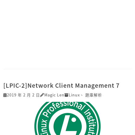
[LPIC-2]Network Client Management 7
2019 年 2 月 2 日
Magic Len
Linux
、
題庫解析