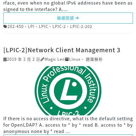
rface, even when no global IPv6 addresses have been as
signed to the interface? A....
繼續閱讀
202-450
、
LPI
、
LPIC
、
LPIC-2
、
LPIC-2-202
[LPIC-2]Network Client Management 3
2019 年 2 月 2 日
Magic Len
Linux
、
題庫解析
If there is no access directive, what is the default setting
for OpenLDAP? A. access to * by * read B. access to * by
anonymous none by * read ...