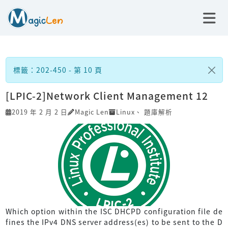
標籤：202-450 - 第 10 頁
[LPIC-2]Network Client Management 12
2019 年 2 月 2 日
Magic Len
Linux
、
題庫解析
Which option within the ISC DHCPD configuration file de
fines the IPv4 DNS server address(es) to be sent to the D