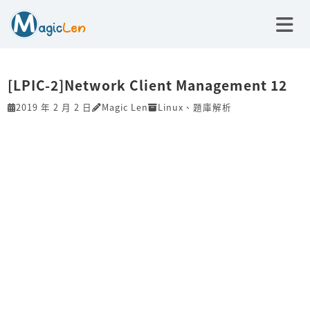
[LPIC-2]Network Client Management 12
2019 年 2 月 2 日
Magic Len
Linux
、
題庫解析