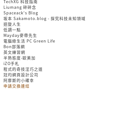
TechXG 科技指南
Liumang 碎碎念
Spaceack's Blog
坂本 Sakamoto.blog - 探究科技未知領域
迴旋人生
低調一點
Mayday麥帶先生
電腦綠生活 PC Green Life
Bon部落網
英文練習網
半熟態度-歐美加
iZO手札
程式的奇技淫巧之道
冠均網頁設計公司
阿摩斯的小確幸
申請交換連結