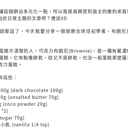
讓這個網站多元化一點，所以我很高興受到版主的邀約來寫
是貼近日常主題的文章吧？應該XD
說廢話了，今天我要分享一個很適合烘培初學者，布朗尼
蛋糕不清楚的人，巧克力布朗尼(Brownie)，是一種有著
蛋糕。它有點像餅乾，但又不是餅乾，也沒一般蛋糕那麼蓬
克力蛋糕。
有這些：
g (dark chocolate 100g)
 (unsalted butter 70g)
(coco powder 20g)
 *2)
sugar 70g)
匙 (vanilla 1/4 tsp)