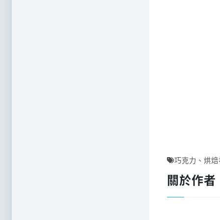
巧克力
、
烘焙
關於作者