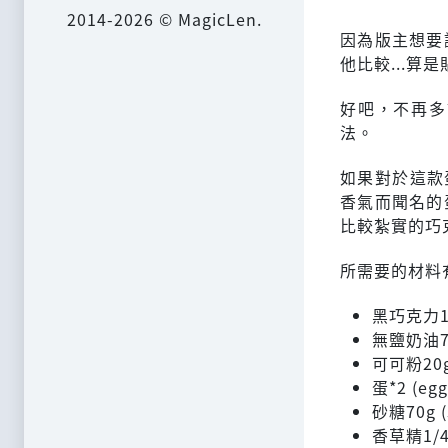
2014-2026 © MagicLen.
因為版主想要
他比較...算
好吧，不再多
法。
如果對於這款
香氣而聞名的
比較紮實的巧
所需要的材料
黑巧克力100
無鹽奶油70g
可可粉20g 
蛋*2 (egg
砂糖70g (
香草精1/4小