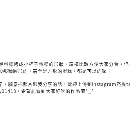
尼蛋糕烤成小杯子蛋糕的形狀，這樣比較方便大家分食，但
般那種圓形的，甚至是方形的蛋糕，都是可以的喔！
，願意把照片跟我分享的話，歡迎上傳到instagram然後t
ly91418，希望能看到大家好吃的作品唷^_^