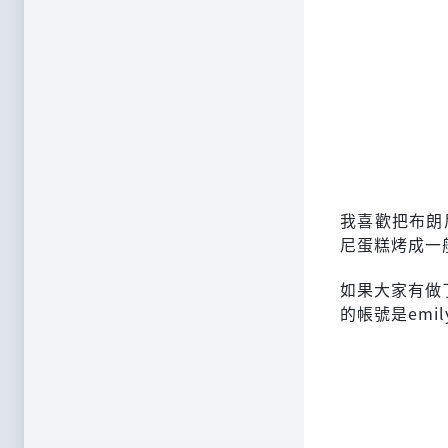
我喜歡把布朗
尼蛋糕烤成一
如果大家有做了
的帳號是emi