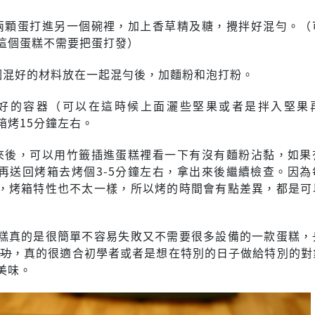
把兩顆蛋打進另一個碗裡，加上香草精及糖，攪拌好混勻。（
這個蛋糕不需要把蛋打發）
兩個混好的材料放在一起混勻後，加麵粉和泡打粉。
備好的容器（可以在這時候上面灑些堅果或者是拌入堅果
箱烤15分鐘左右。
出來後，可以用竹籤插進蛋糕裡看一下有沒有麵粉沾黏，如果
再送回烤箱去烤個3-5分鐘左右，拿出來後繼續檢查。因為
，烤箱特性也不太一樣，所以烤的時間會有點差異，都是可
糕真的是很簡單不容易失敗又不需要很多設備的一款蛋糕，
成功
，真的很適合初學者或者是想在特別的日子做給特別的對
美味。