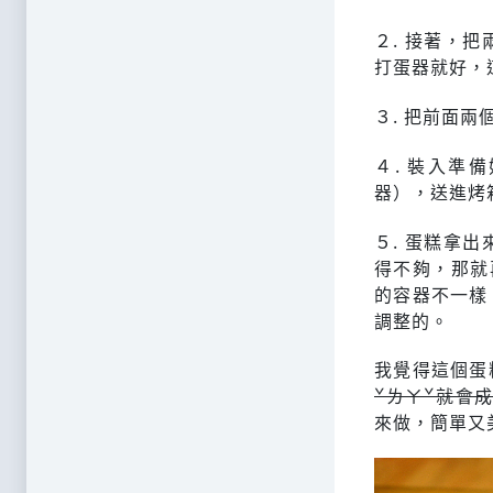
２. 接著，
打蛋器就好，
３. 把前面
４. 裝入準
器），送進烤
５. 蛋糕拿
得不夠，那就
的容器不一樣
調整的。
我覺得這個蛋
ˇㄌㄚˇ就會
來做，簡單又