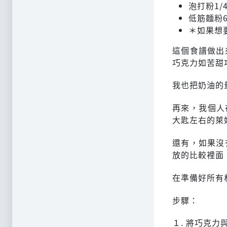
泡打粉1/4小
低筋麵粉60g
＊如果想要，
這個食譜做出
巧克力如苦甜
我也把奶油的
再來，我個人
大匙左右的萊
還有，如果沒
放的比較裡面
在準備好所有
步驟：
１. 將巧克