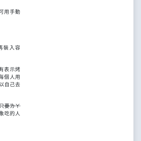
可用手動
再裝入容
有表示烤
每個人用
以自己去
只要ㄌㄚ
象吃的人