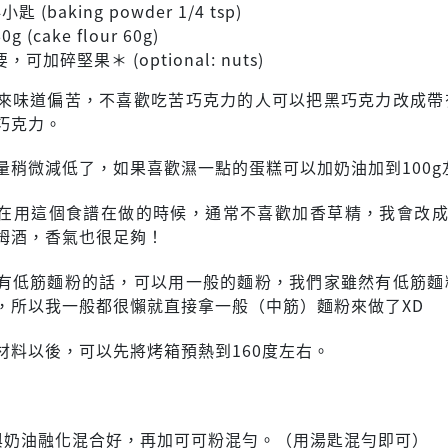
匙 (baking powder 1/4 tsp)
 (cake flour 60g)
可加碎堅果＊ (optional: nuts)
來味道偏苦，不喜歡吃苦巧克力的人可以把黑巧克力改成帶
巧克力。
量稍微減低了，如果喜歡濕一點的蛋糕可以加奶油加到100g
在用這個食譜在做的時候，通常不喜歡加香草精，我會改成加1
姆酒，香氣也很足夠！
有低筋麵粉的話，可以用一般的麵粉，我們家雖然有低筋麵
，所以我一般都很懶就直接拿一般（中筋）麵粉來做了XD
材料以後，可以先將烤箱預熱到160度左右。
力與奶油融化混合好，再加可可粉混勻。（用湯匙混勻即可）