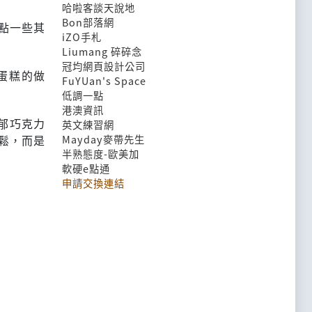
哈啦客談天說地
Bon部落網
點一些其
iZO手札
Liumang 碎碎念
冠均網頁設計公司
蛋糕的做
FuYUan's Space
低調一點
港澳資訊
濃郁巧克力
英文練習網
鬆，而是
Mayday麥帶先生
半熟態度-歐美加
軟硬e點通
申請交換連結