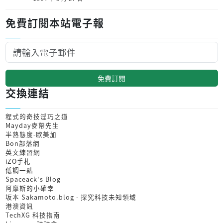
免費訂閱本站電子報
免費訂閱
交換連結
程式的奇技淫巧之道
Mayday麥帶先生
半熟態度-歐美加
Bon部落網
英文練習網
iZO手札
低調一點
Spaceack's Blog
阿摩斯的小確幸
坂本 Sakamoto.blog - 探究科技未知領域
港澳資訊
TechXG 科技指南