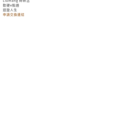
Liumang 碎碎念
軟硬e點通
迴旋人生
申請交換連結