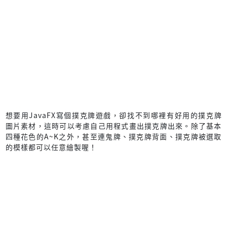
想要用JavaFX寫個撲克牌遊戲，卻找不到哪裡有好用的撲克牌
圖片素材，這時可以考慮自己用程式畫出撲克牌出來。除了基本
四種花色的A~K之外，甚至連鬼牌、撲克牌背面、撲克牌被選取
的模樣都可以任意繪製喔！