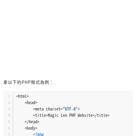
拿以下的PHP程式為例：
<html>
    <head>
        <meta charset=
"UTF-8"
>
        <title>Magic Len PHP Website</title>
    </head>
    <body>
<?php