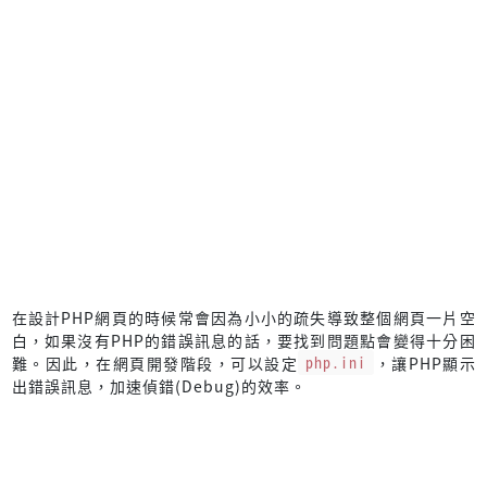
在設計PHP網頁的時候常會因為小小的疏失導致整個網頁一片空
白，如果沒有PHP的錯誤訊息的話，要找到問題點會變得十分困
難。因此，在網頁開發階段，可以設定
php.ini
，讓PHP顯示
出錯誤訊息，加速偵錯(Debug)的效率。