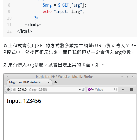
$arg
 = 
$_GET
[
"arg"
];
echo
"Input: 
$arg
"
;
?>
    </body>
</html>
以上程式會使用GET的方式將參數接在網址(URL)後面傳入至PH
P程式中，然後再顯示出來。而且我們預期一定會傳入arg參數。
如果有傳入arg參數，就會出現正常的畫面，如下：