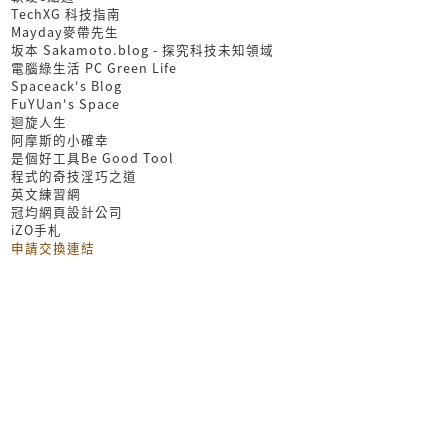
TechXG 科技指南
Mayday麥帶先生
坂本 Sakamoto.blog - 探究科技未知領域
電腦綠生活 PC Green Life
Spaceack's Blog
FuYUan's Space
迴旋人生
阿摩斯的小確幸
是個好工具Be Good Tool
程式的奇技淫巧之道
英文練習網
冠均網頁設計公司
iZO手札
申請交換連結