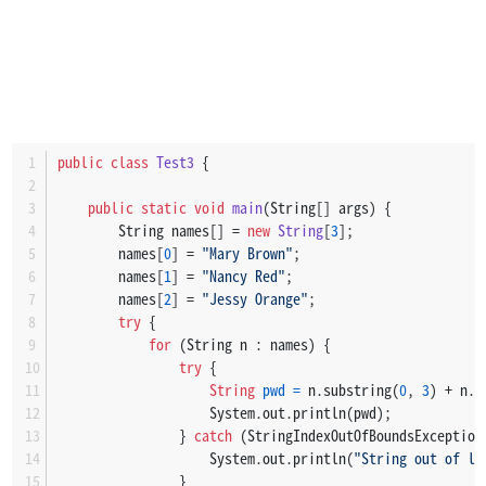
public
class
Test3
 {
public
static
void
main
(String[] args)
 {
        String names[] = 
new
String
[
3
];
        names[
0
] = 
"Mary Brown"
;
        names[
1
] = 
"Nancy Red"
;
        names[
2
] = 
"Jessy Orange"
;
try
 {
for
 (String n : names) {
try
 {
String
pwd
=
 n.substring(
0
, 
3
) + n.s
                    System.out.println(pwd);
                } 
catch
 (StringIndexOutOfBoundsException
                    System.out.println(
"String out of li
                }