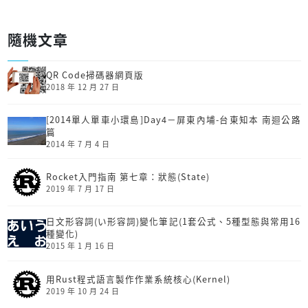
隨機文章
QR Code掃碼器網頁版
2018 年 12 月 27 日
[2014單人單車小環島]Day4－屏東內埔-台東知本 南迴公路
篇
2014 年 7 月 4 日
Rocket入門指南 第七章：狀態(State)
2019 年 7 月 17 日
日文形容詞(い形容詞)變化筆記(1套公式、5種型態與常用16
種變化)
2015 年 1 月 16 日
用Rust程式語言製作作業系統核心(Kernel)
2019 年 10 月 24 日