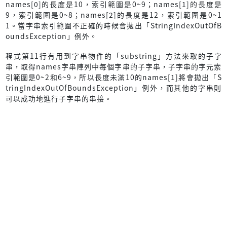
names[0]的長度是10，索引範圍是0~9；names[1]的長度是
9，索引範圍是0~8；names[2]的長度是12，索引範圍是0~1
1。當字串索引範圍不正確的時候會拋出「StringIndexOutOfB
oundsException」例外。
程式第11行有用到字串物件的「substring」方法來取的子字
串，取得names字串陣列中每個字串的子字串，子字串的字元索
引範圍是0~2和6~9，所以長度未滿10的names[1]將會拋出「S
tringIndexOutOfBoundsException」例外，而其他的字串則
可以成功地進行子字串的串接。