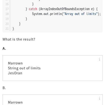
            }
        } 
catch
 (ArrayIndexOutOfBoundsException e) {
            System.out.println(
"Array out of limits"
);
        }
    }
}
What is the result?
A.
Marrown
String out of limits
JesOran
B.
Marrown