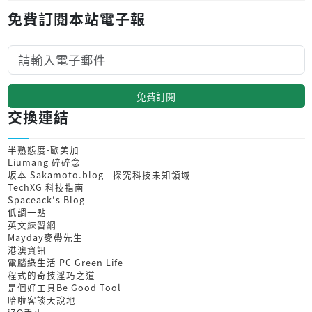
免費訂閱本站電子報
免費訂閱
交換連結
半熟態度-歐美加
Liumang 碎碎念
坂本 Sakamoto.blog - 探究科技未知領域
TechXG 科技指南
Spaceack's Blog
低調一點
英文練習網
Mayday麥帶先生
港澳資訊
電腦綠生活 PC Green Life
程式的奇技淫巧之道
是個好工具Be Good Tool
哈啦客談天說地