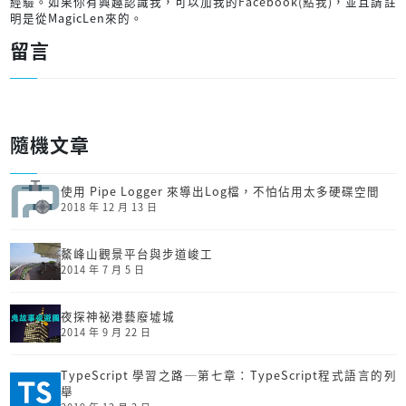
經驗。如果你有興趣認識我，可以加我的
Facebook(點我)
，並且請註
明是從MagicLen來的。
留言
隨機文章
使用 Pipe Logger 來導出Log檔，不怕佔用太多硬碟空間
2018 年 12 月 13 日
鰲峰山觀景平台與步道峻工
2014 年 7 月 5 日
夜探神祕港藝廢墟城
2014 年 9 月 22 日
TypeScript 學習之路─第七章：TypeScript程式語言的列
舉