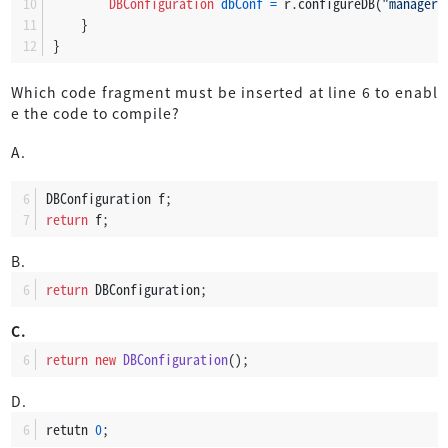
DBConfiguration
dbConf
=
 r.configureDB(
"manager"
    }
}
Which code fragment must be inserted at line 6 to enabl
e the code to compile?
A.
DBConfiguration f;
return
 f;
B.
return
 DBConfiguration;
C.
return
new
DBConfiguration
();
D.
retutn 
0
;