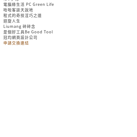
電腦綠生活 PC Green Life
哈啦客談天說地
程式的奇技淫巧之道
迴旋人生
Liumang 碎碎念
是個好工具Be Good Tool
冠均網頁設計公司
申請交換連結