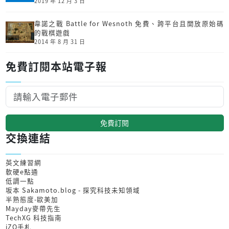
2019 年 12 月 3 日
韋諾之戰 Battle for Wesnoth 免費、跨平台且開放原始碼
的戰棋遊戲
2014 年 8 月 31 日
免費訂閱本站電子報
免費訂閱
交換連結
英文練習網
軟硬e點通
低調一點
坂本 Sakamoto.blog - 探究科技未知領域
半熟態度-歐美加
Mayday麥帶先生
TechXG 科技指南
iZO手札