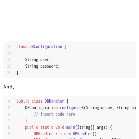
class
DBConfiguration
 {
    String user;
    String password;
}
And,
public
class
DBHandler
 {
    DBConfiguration 
configureDB
(String uname, String pas
// insert code here
    }
public
static
void
main
(String[] args)
 {
DBHandler
r
=
new
DBHandler
();