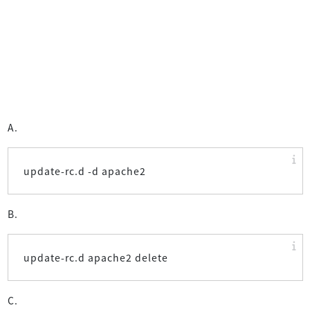
A.
update-rc.d -d apache2
B.
update-rc.d apache2 delete
C.