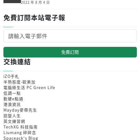
2022 年 8 月 4 日
免費訂閱本站電子報
免費訂閱
交換連結
iZO手札
半熟態度-歐美加
電腦綠生活 PC Green Life
低調一點
軟硬e點通
港澳資訊
Mayday麥帶先生
迴旋人生
英文練習網
TechXG 科技指南
Liumang 碎碎念
Spaceack's Blog