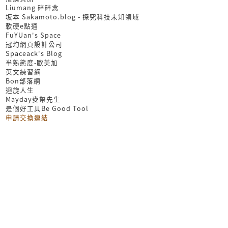
Liumang 碎碎念
坂本 Sakamoto.blog - 探究科技未知領域
軟硬e點通
FuYUan's Space
冠均網頁設計公司
Spaceack's Blog
半熟態度-歐美加
英文練習網
Bon部落網
迴旋人生
Mayday麥帶先生
是個好工具Be Good Tool
申請交換連結