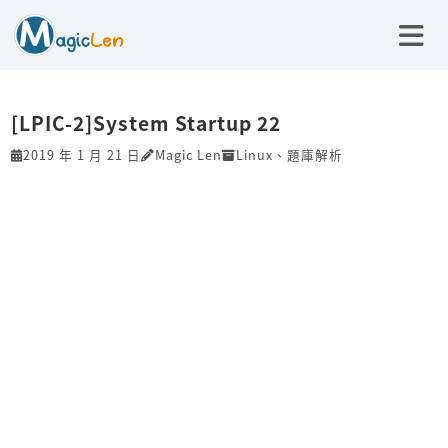
[LPIC-2]System Startup 22
2019 年 1 月 21 日
Magic Len
Linux
、
題庫解析