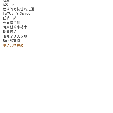
iZO手札
程式的奇技淫巧之道
FuYUan's Space
低調一點
英文練習網
阿摩斯的小確幸
港澳資訊
哈啦客談天說地
Bon部落網
申請交換連結