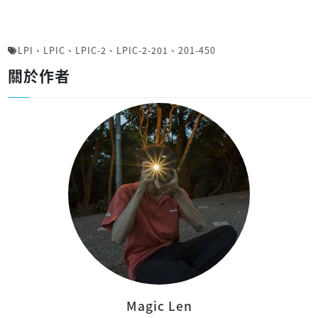
LPI
、
LPIC
、
LPIC-2
、
LPIC-2-201
、
201-450
關於作者
Magic Len