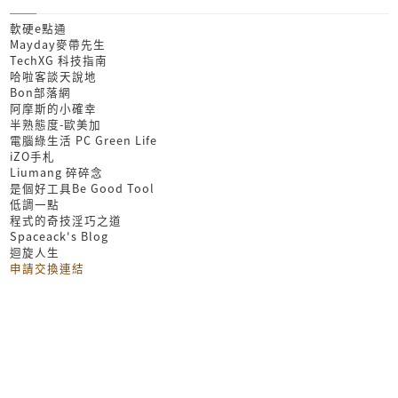
軟硬e點通
Mayday麥帶先生
TechXG 科技指南
哈啦客談天說地
Bon部落網
阿摩斯的小確幸
半熟態度-歐美加
電腦綠生活 PC Green Life
iZO手札
Liumang 碎碎念
是個好工具Be Good Tool
低調一點
程式的奇技淫巧之道
Spaceack's Blog
迴旋人生
申請交換連結