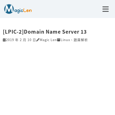
[LPIC-2]Domain Name Server 13
2019 年 2 月 10 日
Magic Len
Linux
、
題庫解析