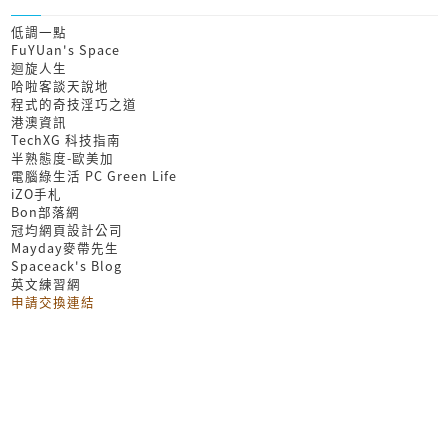
低調一點
FuYUan's Space
迴旋人生
哈啦客談天說地
程式的奇技淫巧之道
港澳資訊
TechXG 科技指南
半熟態度-歐美加
電腦綠生活 PC Green Life
iZO手札
Bon部落網
冠均網頁設計公司
Mayday麥帶先生
Spaceack's Blog
英文練習網
申請交換連結