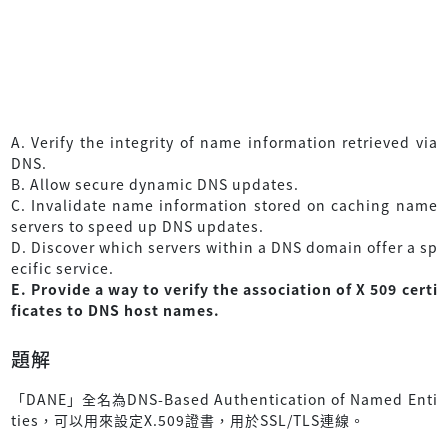
A. Verify the integrity of name information retrieved via
DNS.
B. Allow secure dynamic DNS updates.
C. Invalidate name information stored on caching name
servers to speed up DNS updates.
D. Discover which servers within a DNS domain offer a sp
ecific service.
E. Provide a way to verify the association of X 509 certi
ficates to DNS host names.
題解
「DANE」全名為DNS-Based Authentication of Named Enti
ties，可以用來設定X.509證書，用於SSL/TLS連線。